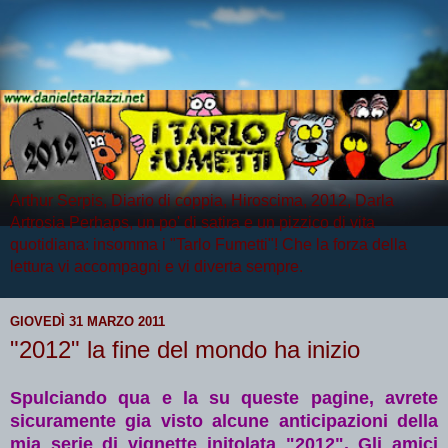
Arthur Serpis, Diario di coppia, Hiroscima, 2012, Darla
Artrosia Perhaps, un po' di satira e un pizzico di vita
quotidiana: insomma i "Tarlo Fumetti"! Che la forza della
lettura vi accompagni e vi diverta sempre.
GIOVEDÌ 31 MARZO 2011
"2012" la fine del mondo ha inizio
Spulciando qua e la su queste pagine, avrete
sicuramente gia visto alcune anticipazioni della
mia serie di vignette initolata "2012". Gli amici