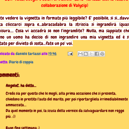
collaborazione di Va
lycip)
te vedere la vignetta in formato più leggibile? E' possibile, si si...dav
ta cliccarci sopra e...abracadabra la striscia si ingrandirà (quas
misura.... Cosa vi accadrà se non l'ingrandite? Nulla, ma sappiate ch
rno un uomo ha deciso di non ingrandire una mia vignetta ed è s
ato per divieto di sosta...fate un po' voi.
licato da
daniele tarlazzi
alle
19:46
hette:
Diario di coppia
commenti:
AngeloC. ha detto...
Credo sia per questo che le mogli, alla prima occasione che si presenta,
chiedono in prestito l'auto del marito, per poi riportargliela irrimediabilmente
ammaccata...
Da quel momento in poi, la scusa della vernice da salvaguardare non regge
più. :))
Buon fine settimana :)