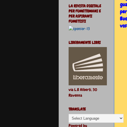
gua
LA RIVISTA DIGITALE
per
PER FUMETTOMANI E
PER ASPIRANTI
Buo
FUMETTISTI
vos
LIBERAMENTE LIBRI
via L.B Alberti, 30
Ravenna
TRANSLATE
Powered by