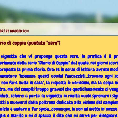
DÌ 23 MAGGIO 2011
rio di coppia (puntata "zero")
vignetta che vi propongo questa sera, in pratica è il p
erimento della serie "Diario di Coppia" dal quale, nei giorni scorsi
proposto la prima storia. Ora: se in corso di lettura avrete mod
mentare "insomma questi uomini fancazzisti...trovano ogni s
 non fare nulla in casa", la rispostà è: verissimo, ma l
a colpa n
tra, ma dei compiti troppo gravosi che quotidianamente ci ven
idati.. scherzi a parte: la vignetta in realtà vuole spronare i sig
tti a muoversi dalla poltrona dedicata alla visione del campio
calcio e andare a far spesa...comunque, io non mi metto in mezzo
lie e marito o mi si spezza il dito che mi serve per disegnare