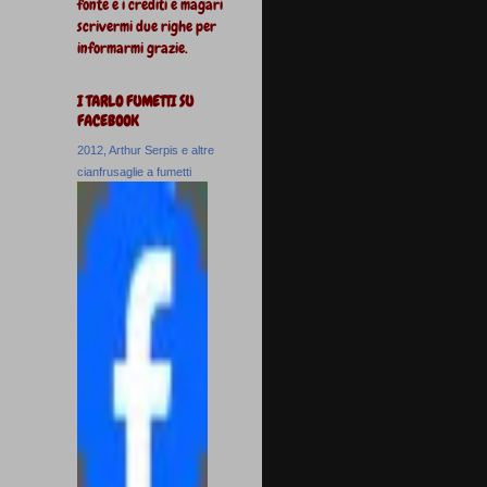
fonte e i crediti e magari
scrivermi due righe per
informarmi grazie.
I TARLO FUMETTI SU
FACEBOOK
2012, Arthur Serpis e altre
cianfrusaglie a fumetti