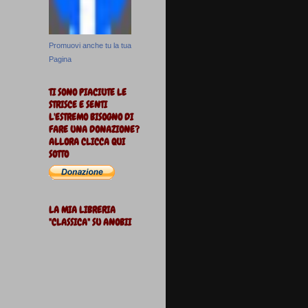
Promuovi anche tu la tua
Pagina
TI SONO PIACIUTE LE
STRISCE E SENTI
L'ESTREMO BISOGNO DI
FARE UNA DONAZIONE?
ALLORA CLICCA QUI
SOTTO
LA MIA LIBRERIA
"CLASSICA" SU ANOBII