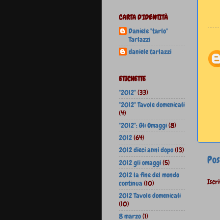
CARTA D'IDENTITÀ
Daniele "tarlo"
Tarlazzi
daniele tarlazzi
ETICHETTE
"2012"
(33)
"2012" Tavole domenicali
(4)
"2012": Gli Omaggi
(8)
2012
(64)
2012 dieci anni dopo
(13)
Pos
2012 gli omaggi
(5)
2012 la fine del mondo
Iscri
continua
(10)
2012 Tavole domenicali
(10)
8 marzo
(1)