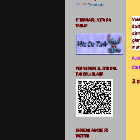
Translate
Vole
E' TORNATO...VITA DA
TARLO!
Bas
dis
gio
mult
Pubb
Etic
PER VEDERE IL SITO DAL
TUO CELLULARE
2 
SEGUIMI ANCHE SU
TWITTER