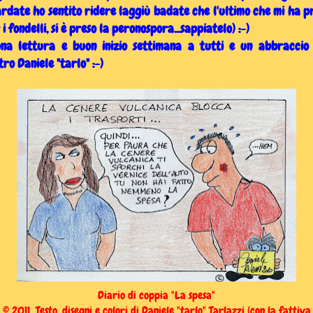
rdate ho sentito ridere laggiù badate che l'ultimo che mi ha p
 i fondelli, si è preso la peronospora...sappiatelo) :-)
na lettura e buon inizio settimana a tutti e un abbraccio
tro Daniele "tarlo" :-)
Diario di coppia "La spesa"
© 2011 Testo, disegni e colori di Daniele "tarlo" Tarlazzi (con la fattiva