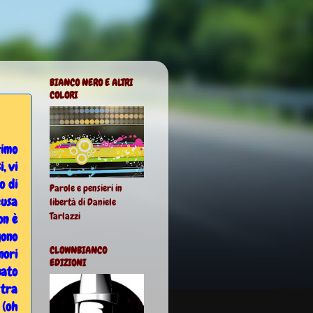
BIANCO NERO E ALTRI
COLORI
rimo
, vi
o di
Parole e pensieri in
cusa
libertà di Daniele
Tarlazzi
on è
gono
CLOWNBIANCO
nori
EDIZIONI
nato
 tra
 (oh