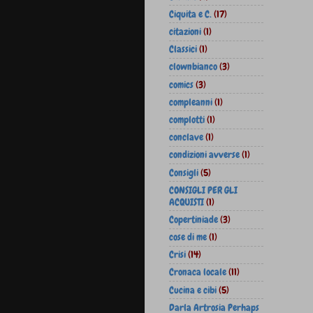
Ciquita e C.
(17)
citazioni
(1)
Classici
(1)
clownbianco
(3)
comics
(3)
compleanni
(1)
complotti
(1)
conclave
(1)
condizioni avverse
(1)
Consigli
(5)
CONSIGLI PER GLI
ACQUISTI
(1)
Copertiniade
(3)
cose di me
(1)
Crisi
(14)
Cronaca locale
(11)
Cucina e cibi
(5)
Darla Artrosia Perhaps