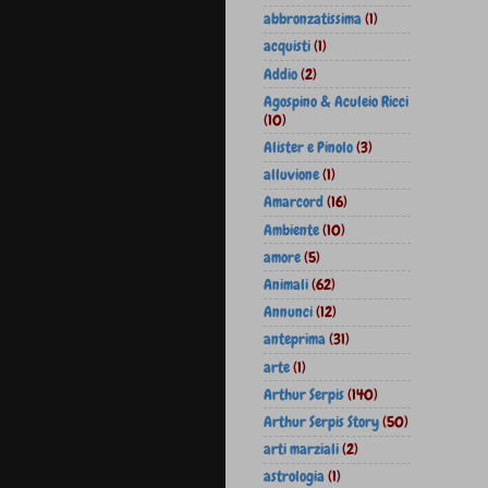
abbronzatissima
(1)
acquisti
(1)
Addio
(2)
Agospino & Aculeio Ricci
(10)
Alister e Pinolo
(3)
alluvione
(1)
Amarcord
(16)
Ambiente
(10)
amore
(5)
Animali
(62)
Annunci
(12)
anteprima
(31)
arte
(1)
Arthur Serpis
(140)
Arthur Serpis Story
(50)
arti marziali
(2)
astrologia
(1)