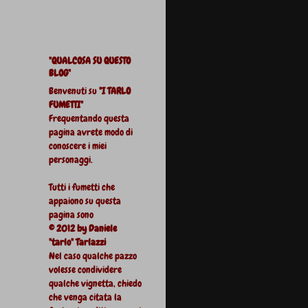
"QUALCOSA SU QUESTO
BLOG"
Benvenuti su
"I TARLO
FUMETTI"
Frequentando questa
pagina avrete modo di
conoscere i miei
personaggi.
Tutti i fumetti che
appaiono su questa
pagina sono
© 2012 by Daniele
"tarlo" Tarlazzi
Nel caso qualche pazzo
volesse condividere
qualche vignetta, chiedo
che venga citata la