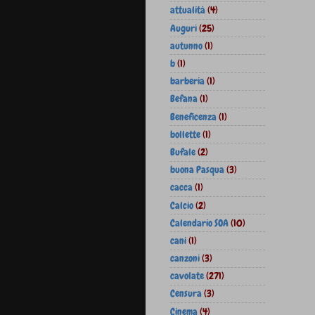
attualità
(4)
Auguri
(25)
autunno
(1)
b
(1)
barberia
(1)
Befana
(1)
Beneficenza
(1)
bollette
(1)
Bufale
(2)
buona Pasqua
(3)
cacca
(1)
Calcio
(2)
Calendario SOA
(10)
cani
(1)
canzoni
(3)
cavolate
(271)
Censura
(3)
Cinema
(4)