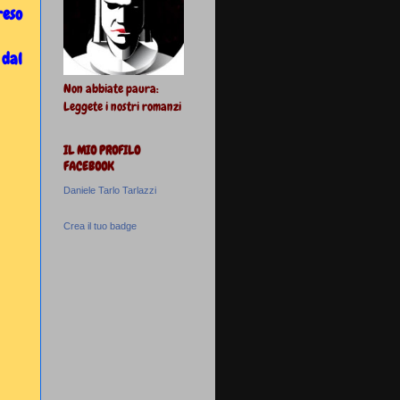
reso
 dal
Non abbiate paura:
Leggete i nostri romanzi
IL MIO PROFILO
FACEBOOK
Daniele Tarlo Tarlazzi
Crea il tuo badge