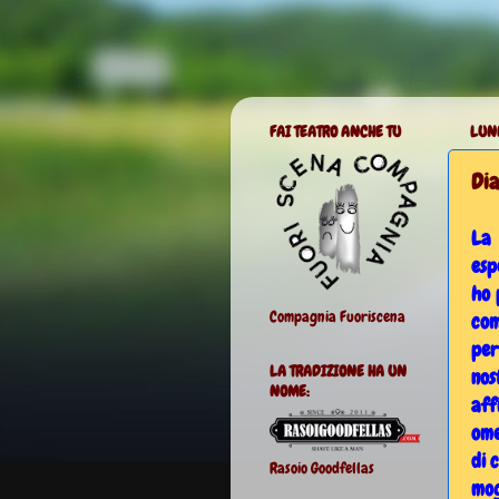
FAI TEATRO ANCHE TU
LUNE
Dia
La 
esp
ho 
Compagnia Fuoriscena
com
per
LA TRADIZIONE HA UN
nos
NOME:
aff
ome
di 
Rasoio Goodfellas
mog