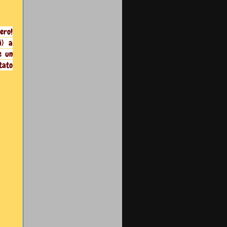
vero!
i) a
e un
tato