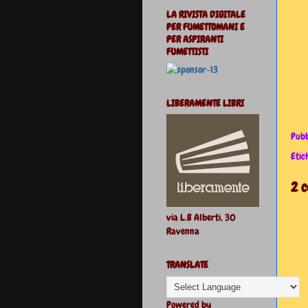
LA RIVISTA DIGITALE
PER FUMETTOMANI E
PER ASPIRANTI
FUMETTISTI
LIBERAMENTE LIBRI
Pubb
Etic
2 
via L.B Alberti, 30
Ravenna
TRANSLATE
Powered by