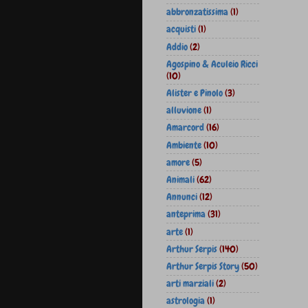
abbronzatissima
(1)
acquisti
(1)
Addio
(2)
Agospino & Aculeio Ricci
(10)
Alister e Pinolo
(3)
alluvione
(1)
Amarcord
(16)
Ambiente
(10)
amore
(5)
Animali
(62)
Annunci
(12)
anteprima
(31)
arte
(1)
Arthur Serpis
(140)
Arthur Serpis Story
(50)
arti marziali
(2)
astrologia
(1)