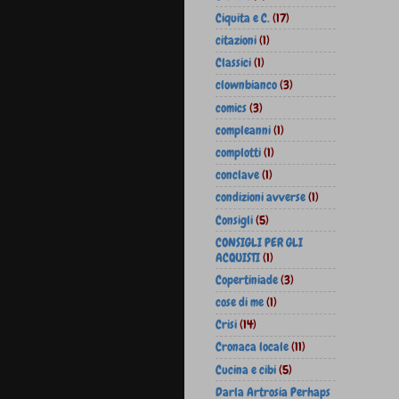
Ciquita e C.
(17)
citazioni
(1)
Classici
(1)
clownbianco
(3)
comics
(3)
compleanni
(1)
complotti
(1)
conclave
(1)
condizioni avverse
(1)
Consigli
(5)
CONSIGLI PER GLI
ACQUISTI
(1)
Copertiniade
(3)
cose di me
(1)
Crisi
(14)
Cronaca locale
(11)
Cucina e cibi
(5)
Darla Artrosia Perhaps