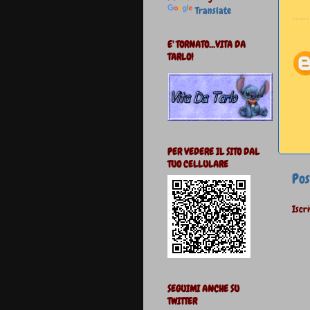
Translate
E' TORNATO...VITA DA
TARLO!
PER VEDERE IL SITO DAL
TUO CELLULARE
Pos
Iscri
SEGUIMI ANCHE SU
TWITTER