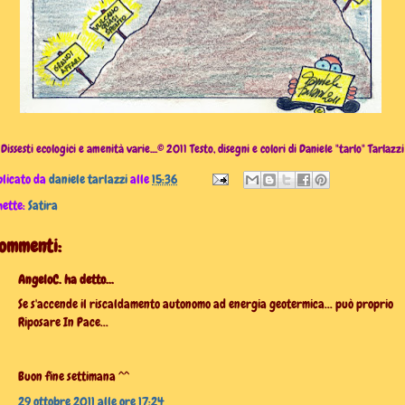
Dissesti ecologici e amenità varie....© 2011 Testo, disegni e colori di Daniele "tarlo" Tarlazzi
licato da
daniele tarlazzi
alle
15:36
hette:
Satira
commenti:
AngeloC. ha detto...
Se s'accende il riscaldamento autonomo ad energia geotermica... può proprio
Riposare In Pace...
Buon fine settimana ^^
29 ottobre 2011 alle ore 17:24