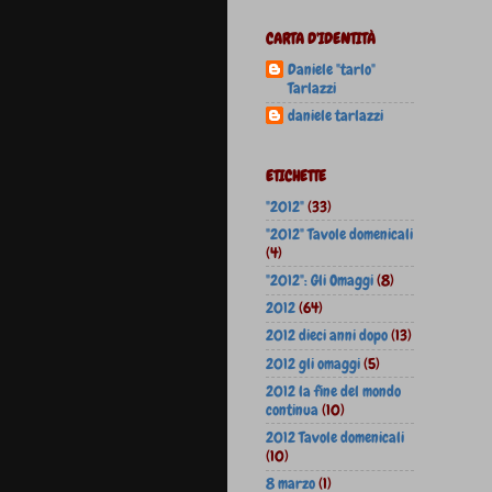
CARTA D'IDENTITÀ
Daniele "tarlo"
Tarlazzi
daniele tarlazzi
ETICHETTE
"2012"
(33)
"2012" Tavole domenicali
(4)
"2012": Gli Omaggi
(8)
2012
(64)
2012 dieci anni dopo
(13)
2012 gli omaggi
(5)
2012 la fine del mondo
continua
(10)
2012 Tavole domenicali
(10)
8 marzo
(1)