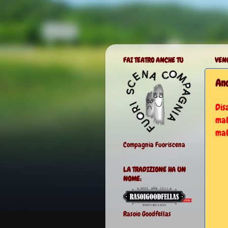
FAI TEATRO ANCHE TU
VENE
Anc
Dis
mal
mal
Compagnia Fuoriscena
LA TRADIZIONE HA UN
NOME:
Rasoio Goodfellas