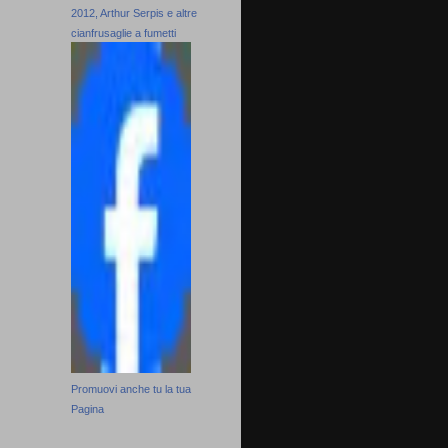
2012, Arthur Serpis e altre
cianfrusaglie a fumetti
Promuovi anche tu la tua
Pagina