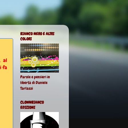
BIANCO NERO E ALTRI
COLORI
, al
i fa
Parole e pensieri in
libertà di Daniele
Tarlazzi
CLOWNBIANCO
EDIZIONI