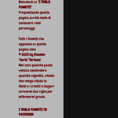
Benvenuti su
"I TARLO
FUMETTI"
Frequentando questa
pagina avrete modo di
conoscere i miei
personaggi.
Tutti i fumetti che
appaiono su questa
pagina sono
© 2012 by Daniele
"tarlo" Tarlazzi
Nel caso qualche pazzo
volesse condividere
qualche vignetta, chiedo
che venga citata la
fonte e i crediti e magari
scrivermi due righe per
informarmi grazie.
I TARLO FUMETTI SU
FACEBOOK