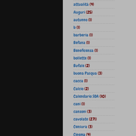
attualità
(4)
Auguri
(25)
autunno
(1)
b
(1)
barberia
(1)
Befana
(1)
Beneficenza
(1)
bollette
(1)
Bufale
(2)
buona Pasqua
(3)
cacca
(1)
Calcio
(2)
Calendario SOA
(10)
cani
(1)
canzoni
(3)
cavolate
(271)
Censura
(3)
Cinema
(4)