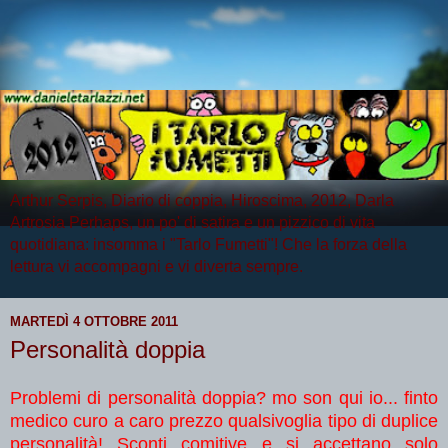
Arthur Serpis, Diario di coppia, Hiroscima, 2012, Darla
Artrosia Perhaps, un po' di satira e un pizzico di vita
quotidiana: insomma i "Tarlo Fumetti"! Che la forza della
lettura vi accompagni e vi diverta sempre.
MARTEDÌ 4 OTTOBRE 2011
Personalità doppia
Problemi di personalità doppia? mo son qui io... finto
medico curo a caro prezzo qualsivoglia tipo di duplice
personalità! Sconti comitive e si accettano solo