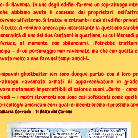
ci di Ravenna. In uno degli edifici faremo un sopralluogo inte
ché abbiamo avuto il consenso dei proprietari, nell’altr
iteremo all’esterno. Si tratta in entrambi i casi di edifici privati
 è tutto. A rendere ancora più interessante la questione sareb
generalità di uno dei due fantasmi in questione, su cui Merendi 
ferisce, al momento, non sbilanciarsi. «Potrebbe trattar
icipa — di un personaggio non ravennate, ma che con questa c
avuto molto a che fare nei tempi antichi».
 impavidi ghostbuster ieri sono dunque partiti con il loro p
pralluogo ravennate armati di apparecchiature in grado
evare mutamenti impercettibili di calore o suoni. «Certo — conc
endi — i nostri strumenti non sono così sofisticati come quelli
tri colleghi americani con i quali ci incontreremo il prossimo ann
amaria Corrado - Il Resto del Carlino