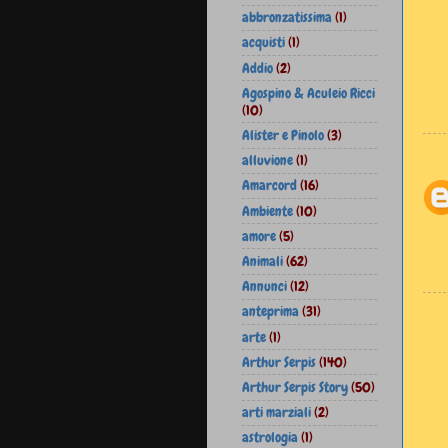
abbronzatissima
(1)
acquisti
(1)
Addio
(2)
Agospino & Aculeio Ricci
(10)
Alister e Pinolo
(3)
alluvione
(1)
Amarcord
(16)
Ambiente
(10)
amore
(5)
Animali
(62)
Annunci
(12)
anteprima
(31)
arte
(1)
Arthur Serpis
(140)
Arthur Serpis Story
(50)
arti marziali
(2)
astrologia
(1)