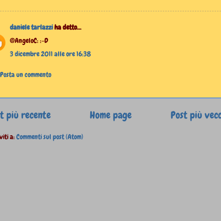
daniele tarlazzi
ha detto...
@AngeloC: :-D
3 dicembre 2011 alle ore 16:38
Posta un commento
t più recente
Home page
Post più vec
viti a:
Commenti sul post (Atom)