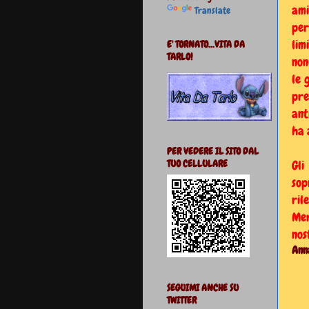
ami
Translate
per
lim
E' TORNATO...VITA DA
TARLO!
non
le 
pre
ant
ha 
PER VEDERE IL SITO DAL
Gli
TUO CELLULARE
so
ril
Mer
nos
Ann
SEGUIMI ANCHE SU
TWITTER