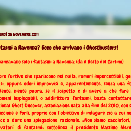
ERDÌ 25 NOVEMBRE 2011
tasmi a Ravenna? Ecco che arrivano i Ghostbusters!
mancavano solo i fantasmi a Ravenna: (da il Resto del Carlino)
re furtive che spariscono nel nulla, rumori impercettibili, ge
si; oppure odori improvvisi e, apparentemente, senza una f
dente; niente paura, se il sospetto è di avere a che fare
omeni inspiegabili, o addirittura fantasmi, basta contattar
ional Ghost Uncover, associazione nata alla fine del 2010, con
s
iccione e Forlì, proprio con l’obiettivo di indagare ciò a cui no
sce a dare una spiegazione razionale. «Non siamo cacciatori
ovatori’ di fantasmi» sottolinea il presidente Massimo Mere