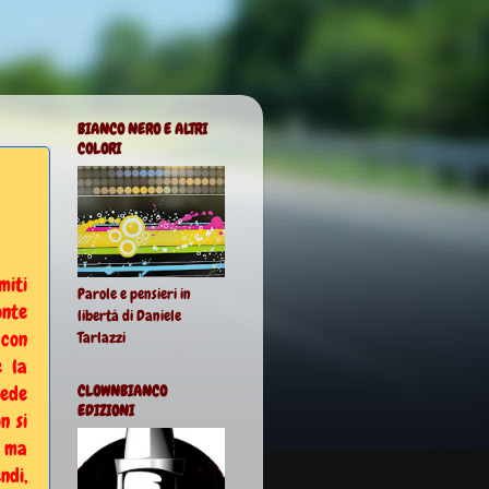
BIANCO NERO E ALTRI
COLORI
miti
Parole e pensieri in
onte
libertà di Daniele
 con
Tarlazzi
e la
ede
CLOWNBIANCO
EDIZIONI
n si
, ma
ndi,