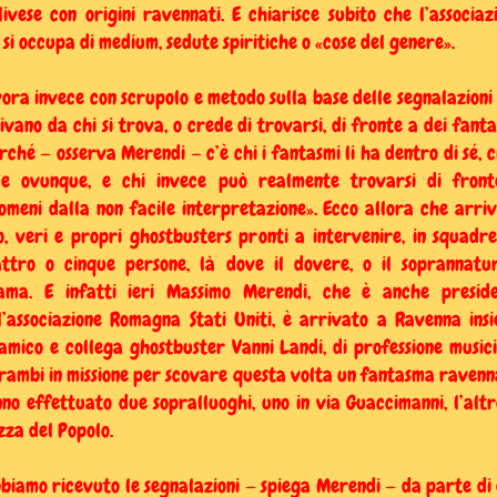
livese con origini ravennati. E chiarisce subito che l’associaz
 si occupa di medium, sedute spiritiche o «cose del genere».
ora invece con scrupolo e metodo sulla base delle segnalazioni
ivano da chi si trova, o crede di trovarsi, di fronte a dei fanta
rché — osserva Merendi — c’è chi i fantasmi li ha dentro di sé, ch
e ovunque, e chi invece può realmente trovarsi di fron
omeni dalla non facile interpretazione». Ecco allora che arri
o, veri e propri ghostbusters pronti a intervenire, in squadr
ttro o cinque persone, là dove il dovere, o il soprannatu
ama. E infatti ieri Massimo Merendi, che è anche presid
l’associazione Romagna Stati Uniti, è arrivato a Ravenna ins
’amico e collega ghostbuster Vanni Landi, di professione musici
rambi in missione per scovare questa volta un fantasma ravenn
no effettuato due sopralluoghi, uno in via Guaccimanni, l’altr
zza del Popolo.
biamo ricevuto le segnalazioni — spiega Merendi — da parte di