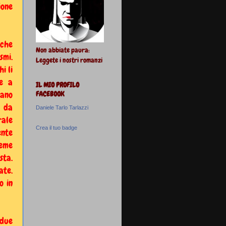
ione
 che
Non abbiate paura:
smi.
Leggete i nostri romanzi
i li
te a
IL MIO PROFILO
vano
FACEBOOK
e da
Daniele Tarlo Tarlazzi
rale
Crea il tuo badge
ente
ieme
sta.
ate.
o in
 due