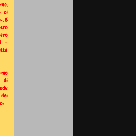
rno,
o ci
». E
bero
però
si —
ittà
rimo
 di
lude
 dei
o».