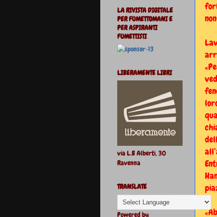
for
LA RIVISTA DIGITALE
non
PER FUMETTOMANI E
PER ASPIRANTI
FUMETTISTI
Lav
arr
«Pe
LIBERAMENTE LIBRI
ved
fen
lor
qua
chi
del
all
via L.B Alberti, 30
Ent
Ravenna
Han
pia
TRANSLATE
«Ab
Powered by