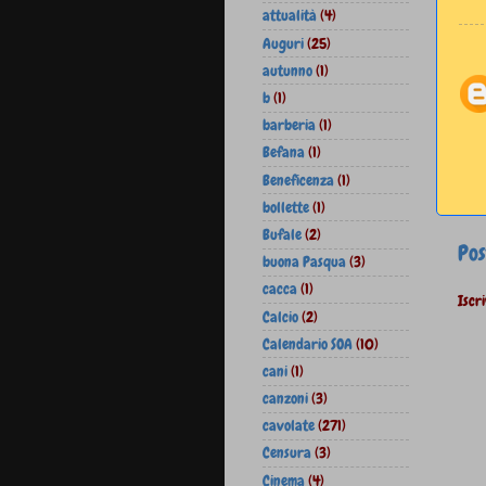
attualità
(4)
Auguri
(25)
autunno
(1)
b
(1)
barberia
(1)
Befana
(1)
Beneficenza
(1)
bollette
(1)
Bufale
(2)
Pos
buona Pasqua
(3)
cacca
(1)
Iscri
Calcio
(2)
Calendario SOA
(10)
cani
(1)
canzoni
(3)
cavolate
(271)
Censura
(3)
Cinema
(4)