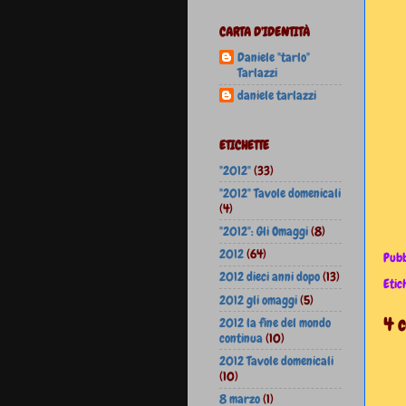
CARTA D'IDENTITÀ
Daniele "tarlo"
Tarlazzi
daniele tarlazzi
ETICHETTE
"2012"
(33)
"2012" Tavole domenicali
(4)
"2012": Gli Omaggi
(8)
2012
(64)
Pubb
2012 dieci anni dopo
(13)
Etic
2012 gli omaggi
(5)
4 
2012 la fine del mondo
continua
(10)
2012 Tavole domenicali
(10)
8 marzo
(1)