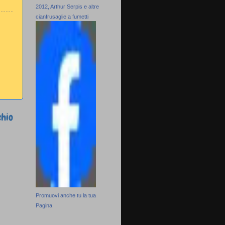
2012, Arthur Serpis e altre
cianfrusaglie a fumetti
chio
Promuovi anche tu la tua
Pagina