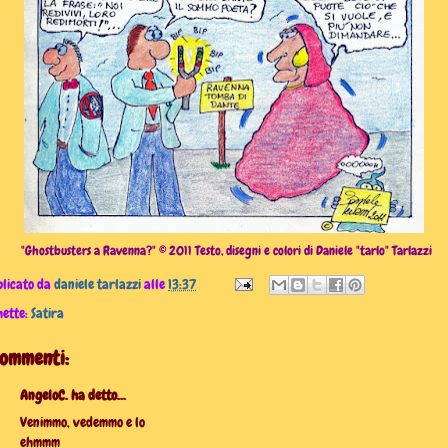
"Ghostbusters a Ravenna?" © 2011 Testo, disegni e colori di Daniele "tarlo" Tarlazzi
licato da
daniele tarlazzi
alle
13:37
hette:
Satira
commenti:
AngeloC. ha detto...
Venimmo, vedemmo e lo
ehmmm