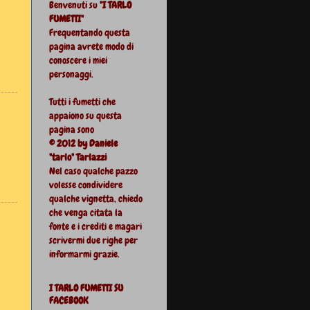
Benvenuti su
"I TARLO
FUMETTI"
Frequentando questa
pagina avrete modo di
conoscere i miei
personaggi.
Tutti i fumetti che
appaiono su questa
pagina sono
© 2012 by Daniele
"tarlo" Tarlazzi
Nel caso qualche pazzo
volesse condividere
qualche vignetta, chiedo
che venga citata la
fonte e i crediti e magari
scrivermi due righe per
informarmi grazie.
I TARLO FUMETTI SU
FACEBOOK