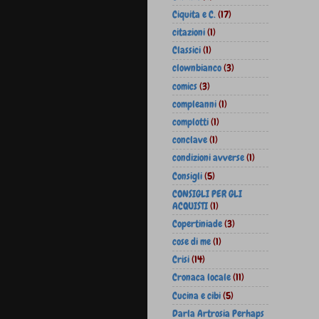
Ciquita e C.
(17)
citazioni
(1)
Classici
(1)
clownbianco
(3)
comics
(3)
compleanni
(1)
complotti
(1)
conclave
(1)
condizioni avverse
(1)
Consigli
(5)
CONSIGLI PER GLI
ACQUISTI
(1)
Copertiniade
(3)
cose di me
(1)
Crisi
(14)
Cronaca locale
(11)
Cucina e cibi
(5)
Darla Artrosia Perhaps