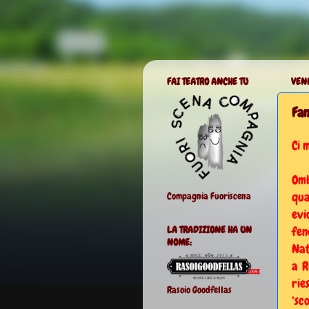
FAI TEATRO ANCHE TU
VEN
Fan
Ci 
Omb
qua
Compagnia Fuoriscena
evi
fen
LA TRADIZIONE HA UN
NOME:
Nat
a R
rie
Rasoio Goodfellas
‘sc