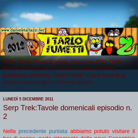
Arthur Serpis, Diario di coppia, Hiroscima, 2012, Darla
Artrosia Perhaps, un po' di satira e un pizzico di vita
quotidiana: insomma i "Tarlo Fumetti"! Che la forza della
lettura vi accompagni e vi diverta sempre.
LUNEDÌ 5 DICEMBRE 2011
Serp Trek:Tavole domenicali episodio n.
2
Nella
precedente puntata
abbiamo potuto visitare il