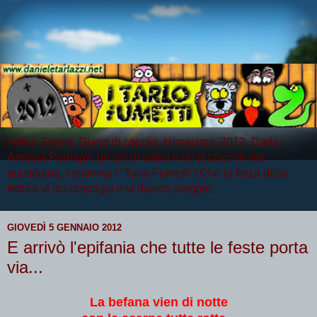
Arthur Serpis, Diario di coppia, Hiroscima, 2012, Darla
Artrosia Perhaps, un po' di satira e un pizzico di vita
quotidiana: insomma i "Tarlo Fumetti"! Che la forza della
lettura vi accompagni e vi diverta sempre.
GIOVEDÌ 5 GENNAIO 2012
E arrivò l'epifania che tutte le feste porta
via...
La befana vien di notte