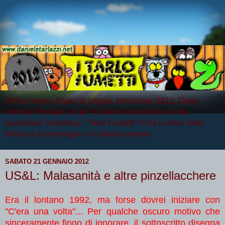
Arthur Serpis, Diario di coppia, Hiroscima, 2012, Darla
Artrosia Perhaps, un po' di satira e un pizzico di vita
quotidiana: insomma i "Tarlo Fumetti"! Che la forza della
lettura vi accompagni e vi diverta sempre.
SABATO 21 GENNAIO 2012
US&L: Malasanità e altre pinzellacchere
Era il lontano 1992, ma forse dovrei iniziare con
"C'era una volta"... Per qualche oscuro motivo che
sinceramente fingo di ignorare, il sottoscritto disegna