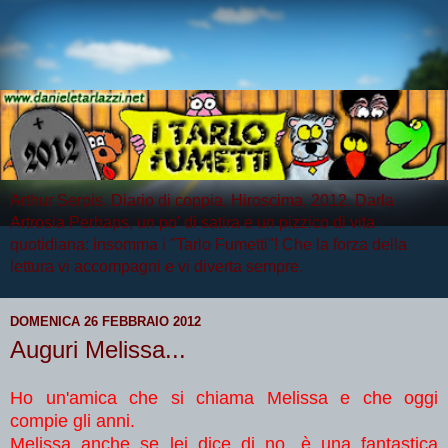
Arthur Serpis, Diario di coppia, Hiroscima, 2012, Darla
Artrosia Perhaps, un po' di satira e un pizzico di vita
quotidiana: insomma i "Tarlo Fumetti"! Che la forza della
lettura vi accompagni e vi diverta sempre.
DOMENICA 26 FEBBRAIO 2012
Auguri Melissa...
Ho un'amica che si chiama Melissa e che oggi
compie gli anni.
Melissa anche se lei dice di no, è una fantastica