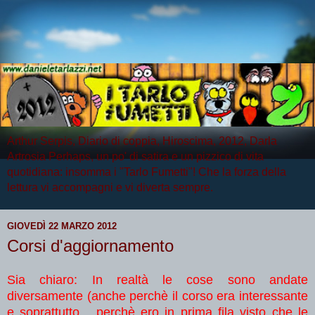
Arthur Serpis, Diario di coppia, Hiroscima, 2012, Darla
Artrosia Perhaps, un po' di satira e un pizzico di vita
quotidiana: insomma i "Tarlo Fumetti"! Che la forza della
lettura vi accompagni e vi diverta sempre.
GIOVEDÌ 22 MARZO 2012
Corsi d'aggiornamento
Sia chiaro: In realtà le cose sono andate
diversamente (anche perchè il corso era interessante
e soprattutto... perchè ero in prima fila visto che le