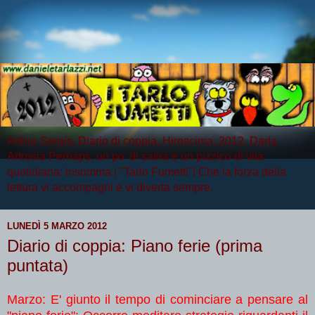
Arthur Serpis, Diario di coppia, Hiroscima, 2012, Darla
Artrosia Perhaps, un po' di satira e un pizzico di vita
quotidiana: insomma i "Tarlo Fumetti"! Che la forza della
lettura vi accompagni e vi diverta sempre.
LUNEDÌ 5 MARZO 2012
Diario di coppia: Piano ferie (prima
puntata)
Marzo: E' giunto il tempo di cominciare a pensare al