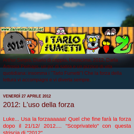
Arthur Serpis, Diario di coppia, Hiroscima, 2012, Darla
Artrosia Perhaps, un po' di satira e un pizzico di vita
quotidiana: insomma i "Tarlo Fumetti"! Che la forza della
lettura vi accompagni e vi diverta sempre.
VENERDÌ 27 APRILE 2012
2012: L'uso della forza
Luke... Usa la forzaaaaaa! Quel che fine farà la forza
dopo il 21/12/ 2012.... "Scoprivatelo" con questa
striscia di "2012"