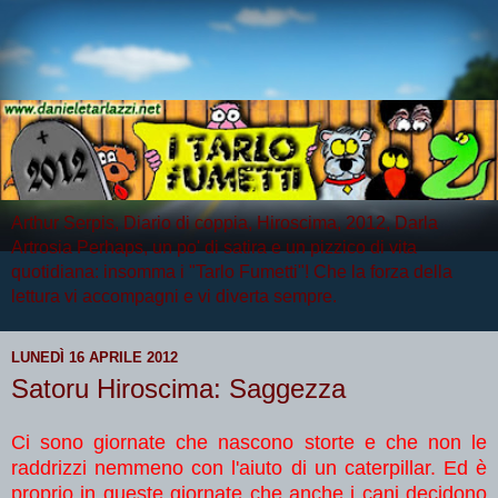
Arthur Serpis, Diario di coppia, Hiroscima, 2012, Darla
Artrosia Perhaps, un po' di satira e un pizzico di vita
quotidiana: insomma i "Tarlo Fumetti"! Che la forza della
lettura vi accompagni e vi diverta sempre.
LUNEDÌ 16 APRILE 2012
Satoru Hiroscima: Saggezza
Ci sono giornate che nascono storte e che non le
raddrizzi nemmeno con l'aiuto di un caterpillar. Ed è
proprio in queste giornate che anche i cani decidono