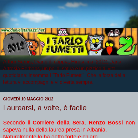
Arthur Serpis, Diario di coppia, Hiroscima, 2012, Darla
Artrosia Perhaps, un po' di satira e un pizzico di vita
quotidiana: insomma i "Tarlo Fumetti"! Che la forza della
lettura vi accompagni e vi diverta sempre.
GIOVEDÌ 10 MAGGIO 2012
Laurearsi, a volte, è facile
Secondo il
Corriere della Sera
,
Renzo Bossi
non
sapeva nulla della laurea presa in Albania.
Naturalmente lo ha detto forte e chiaro...