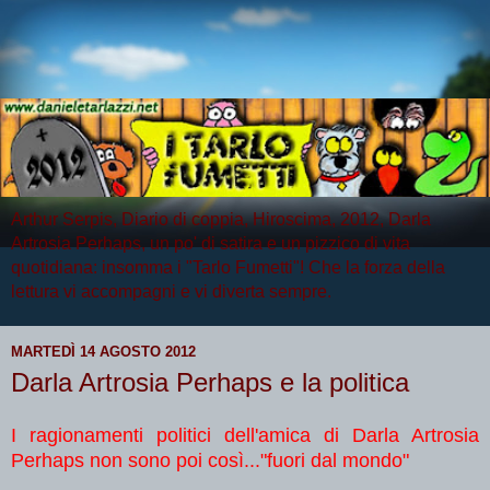
Arthur Serpis, Diario di coppia, Hiroscima, 2012, Darla
Artrosia Perhaps, un po' di satira e un pizzico di vita
quotidiana: insomma i "Tarlo Fumetti"! Che la forza della
lettura vi accompagni e vi diverta sempre.
MARTEDÌ 14 AGOSTO 2012
Darla Artrosia Perhaps e la politica
I ragionamenti politici dell'amica di Darla Artrosia
Perhaps non sono poi così..."fuori dal mondo"