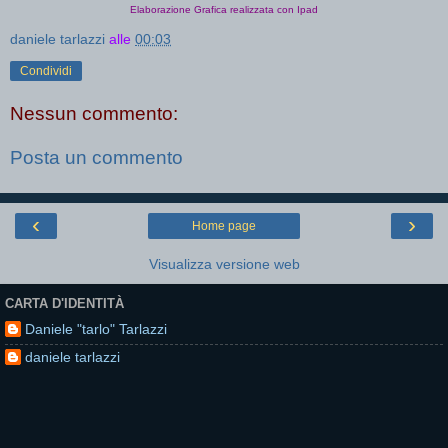
Elaborazione Grafica realizzata con Ipad
daniele tarlazzi
alle
00:03
Condividi
Nessun commento:
Posta un commento
‹
›
Home page
Visualizza versione web
CARTA D'IDENTITÀ
Daniele "tarlo" Tarlazzi
daniele tarlazzi