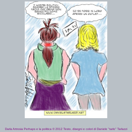
Darla Artrosia Perhaps e la politica © 2012 Testo, disegni e colori di Daniele "tarlo" Tarlazzi