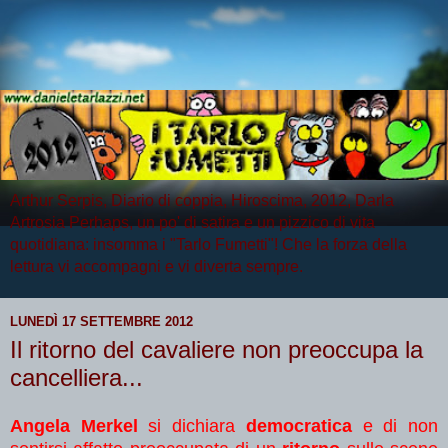
Arthur Serpis, Diario di coppia, Hiroscima, 2012, Darla
Artrosia Perhaps, un po' di satira e un pizzico di vita
quotidiana: insomma i "Tarlo Fumetti"! Che la forza della
lettura vi accompagni e vi diverta sempre.
LUNEDÌ 17 SETTEMBRE 2012
Il ritorno del cavaliere non preoccupa la
cancelliera...
Angela Merkel
si dichiara
democratica
e di non