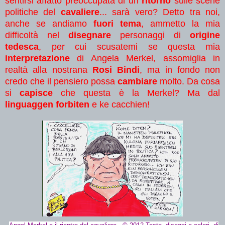
sentirsi affatto preoccupata di un
ritorno
sulle scene
politiche del
cavaliere
... sarà vero? Detto tra noi,
anche se andiamo
fuori tema
, ammetto la mia
difficoltà nel
disegnare
personaggi di
origine
tedesca
, per cui scusatemi se questa mia
interpretazione
di Angela Merkel, assomiglia in
realtà alla nostrana
Rosi Bindi
, ma in fondo non
credo che il pensiero possa
cambiare
molto. Da cosa
si
capisce
che questa è la Merkel? Ma dal
linguaggen forbiten
e ke cacchien!