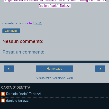
Angel Merkel e il rientro del cavaliere...© 2012 Testo, disegni e colori di
Daniele "tarlo" Tarlazzi
daniele tarlazzi
alle
15:04
Condividi
Nessun commento:
Posta un commento
‹
›
Home page
Visualizza versione web
CARTA D'IDENTITÀ
Daniele "tarlo" Tarlazzi
daniele tarlazzi