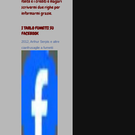
fonte e i crediti e magari
scrivermi due righe per
informarmi grazie.
I TARLO FUMETTI SU
FACEBOOK
2012, Arthur Serpis e altre
cianfrusaglie a fumetti