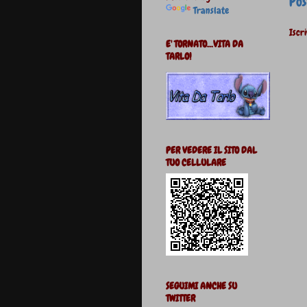
Pos
Translate
Iscri
E' TORNATO...VITA DA
TARLO!
PER VEDERE IL SITO DAL
TUO CELLULARE
SEGUIMI ANCHE SU
TWITTER