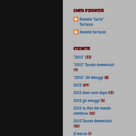
CARTA D'IDENTITÀ
Daniele "tarlo"
Tarlazzi
daniele tarlazzi
ETICHETTE
"2012"
(33)
"2012" Tavole domenicali
(4)
"2012": Gli Omaggi
(8)
2012
(64)
2012 dieci anni dopo
(13)
2012 gli omaggi
(5)
2012 la fine del mondo
continua
(10)
2012 Tavole domenicali
(10)
8 marzo
(1)