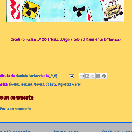
Incidenti nucleari...© 2012 Testo, disegni e colori di Daniele "tarlo" Tarlazzi
licato da
daniele tarlazzi
alle
19:18
hette:
Eventi
,
notizie
,
Novità
,
Satira
,
Vignette varie
ssun commento:
Posta un commento