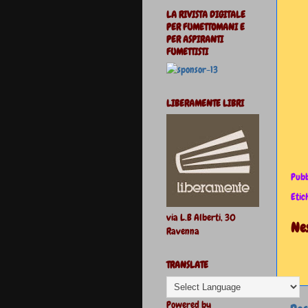
LA RIVISTA DIGITALE
PER FUMETTOMANI E
PER ASPIRANTI
FUMETTISTI
LIBERAMENTE LIBRI
Pubb
Etic
via L.B Alberti, 30
Ne
Ravenna
TRANSLATE
Powered by