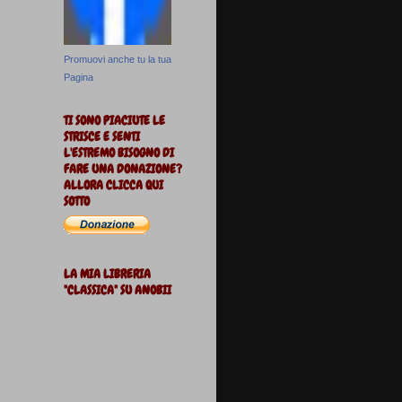
Promuovi anche tu la tua
Pagina
TI SONO PIACIUTE LE
STRISCE E SENTI
L'ESTREMO BISOGNO DI
FARE UNA DONAZIONE?
ALLORA CLICCA QUI
SOTTO
LA MIA LIBRERIA
"CLASSICA" SU ANOBII