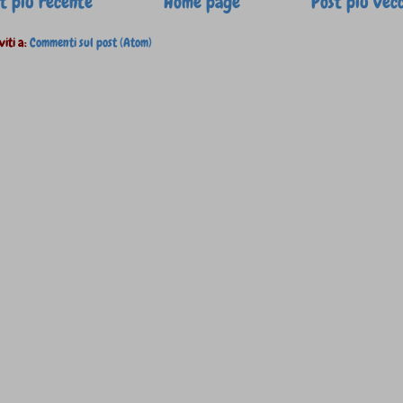
t più recente
Home page
Post più vec
viti a:
Commenti sul post (Atom)