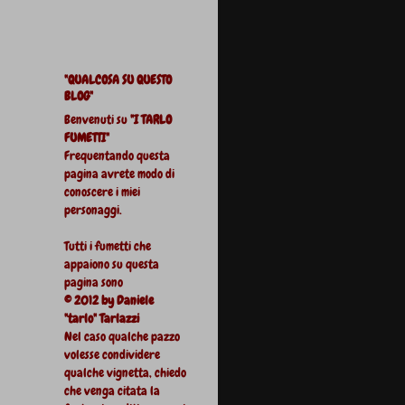
"QUALCOSA SU QUESTO
BLOG"
Benvenuti su
"I TARLO
FUMETTI"
Frequentando questa
pagina avrete modo di
conoscere i miei
personaggi.
Tutti i fumetti che
appaiono su questa
pagina sono
© 2012 by Daniele
"tarlo" Tarlazzi
Nel caso qualche pazzo
volesse condividere
qualche vignetta, chiedo
che venga citata la