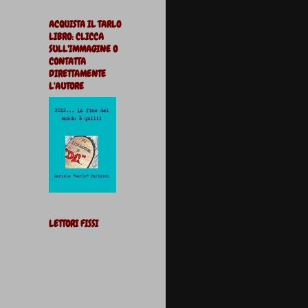
ACQUISTA IL TARLO
LIBRO: CLICCA
SULL'IMMAGINE O
CONTATTA
DIRETTAMENTE
L'AUTORE
LETTORI FISSI