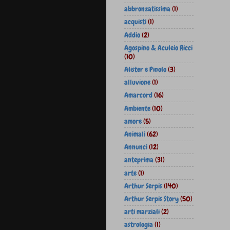
abbronzatissima
(1)
acquisti
(1)
Addio
(2)
Agospino & Aculeio Ricci
(10)
Alister e Pinolo
(3)
alluvione
(1)
Amarcord
(16)
Ambiente
(10)
amore
(5)
Animali
(62)
Annunci
(12)
anteprima
(31)
arte
(1)
Arthur Serpis
(140)
Arthur Serpis Story
(50)
arti marziali
(2)
astrologia
(1)