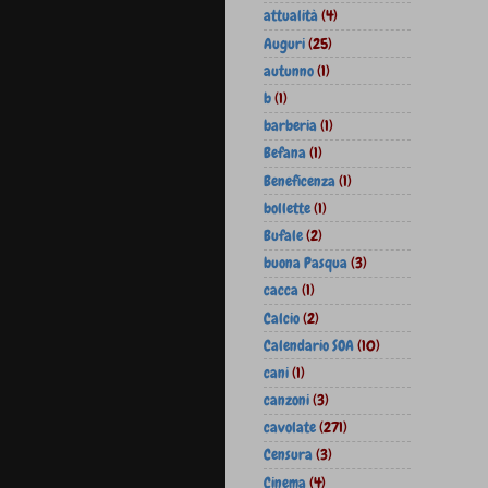
attualità
(4)
Auguri
(25)
autunno
(1)
b
(1)
barberia
(1)
Befana
(1)
Beneficenza
(1)
bollette
(1)
Bufale
(2)
buona Pasqua
(3)
cacca
(1)
Calcio
(2)
Calendario SOA
(10)
cani
(1)
canzoni
(3)
cavolate
(271)
Censura
(3)
Cinema
(4)