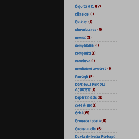
Ciquita e C.
(17)
citazioni
(1)
Classici
(1)
clownbianco
(3)
comics
(3)
compleanni
(1)
complotti
(1)
conclave
(1)
condizioni avverse
(1)
Consigli
(5)
CONSIGLI PER GLI
ACQUISTI
(1)
Copertiniade
(3)
cose di me
(1)
Crisi
(14)
Cronaca locale
(11)
Cucina e cibi
(5)
Darla Artrosia Perhaps