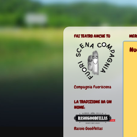
FAI TEATRO ANCHE TU
MERC
Nuc
Compagnia Fuoriscena
LA TRADIZIONE HA UN
NOME:
Rasoio Goodfellas