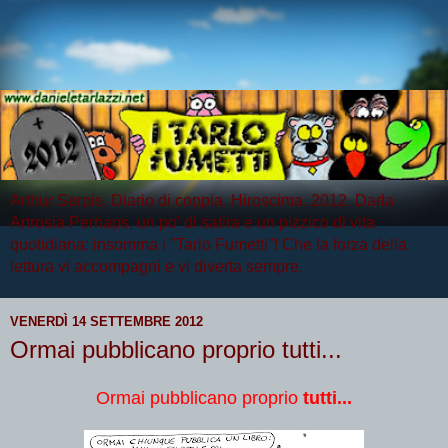
Arthur Serpis, Diario di coppia, Hiroscima, 2012, Darla
Artrosia Perhaps, un po' di satira e un pizzico di vita
quotidiana: insomma i "Tarlo Fumetti"! Che la forza della
lettura vi accompagni e vi diverta sempre.
VENERDÌ 14 SETTEMBRE 2012
Ormai pubblicano proprio tutti...
Ormai pubblicano proprio
tutti...