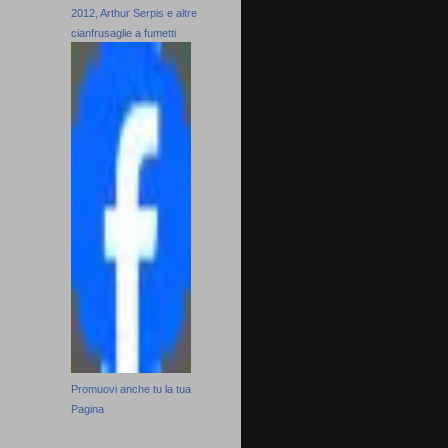
2012, Arthur Serpis e altre
cianfrusaglie a fumetti
Promuovi anche tu la tua
Pagina