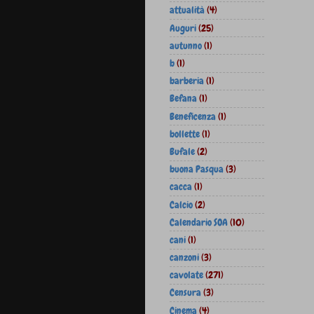
attualità
(4)
Auguri
(25)
autunno
(1)
b
(1)
barberia
(1)
Befana
(1)
Beneficenza
(1)
bollette
(1)
Bufale
(2)
buona Pasqua
(3)
cacca
(1)
Calcio
(2)
Calendario SOA
(10)
cani
(1)
canzoni
(3)
cavolate
(271)
Censura
(3)
Cinema
(4)