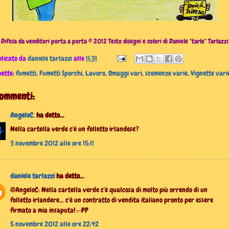
Difesa da venditori porta a porta © 2012 Testo disegni e colori di Daniele "tarlo" Tarlazzi
licato da
daniele tarlazzi
alle
11:31
hette:
fumetti
,
Fumetti Sporchi
,
Lavoro
,
Omaggi vari
,
scemenze varie
,
Vignette vari
commenti:
AngeloC.
ha detto...
Nella cartella verde c'è un folletto irlandese?
3 novembre 2012 alle ore 15:11
daniele tarlazzi
ha detto...
@AngeloC: Nella cartella verde c'è qualcosa di molto più orrendo di un
folletto irlandere... c'è un contratto di vendita italiano pronto per essere
firmato a mia insaputa! :-PP
5 novembre 2012 alle ore 22:42