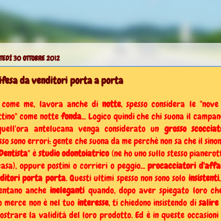
EDÌ 30 OTTOBRE 2012
Difesa da venditori porta a porta
 come me, lavora anche di
notte
, spesso considera le "nove
tino" come notte
fonda
... Logico quindi che chi suona il campan
uell'ora antelucana venga considerato un
grosso scocciat
sso sono errori: gente che suona da me perchè non sa che il sino
Dentista
" è
studio odontoiatrico
(ne ho uno sullo stesso pianerot
casa), oppure postini o corrieri o peggio...
proca
cciatori
d'affa
ditori porta porta
. Questi ultimi spesso non sono solo
insistenti
ventano anche
ineleganti
quando, dopo aver spiegato loro ch
o merce non è nel tuo
interesse
, ti chiedono insistendo di
salire
ostrare la validità del loro prodotto. Ed è in queste occasioni