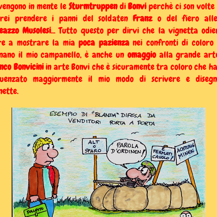
vengono in mente le
Sturmtruppen
di
Bonvi
perchè ci son volte
rei prendere i panni del soldaten
Franz
o del fiero alle
eazzo Musolesi
... Tutto questo per dirvi che la vignetta odie
re a mostrare la mia
poca pazienza
nei confronti di coloro
nano il mio campanello, è anche un
omaggio
alla grande art
nco Bonvicini
in arte Bonvi che è sicuramente tra coloro che h
luenzato maggiormente il mio modo di scrivere e diseg
nette.