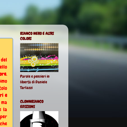
BIANCO NERO E ALTRI
COLORI
 del
ello
ore
.
Parole e pensieri in
nimo
libertà di Daniele
tolo
Tarlazzi
ri e
, ma
CLOWNBIANCO
EDIZIONI
e la
per
 che