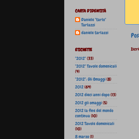
CARTA D'IDENTITÀ
Daniele "tarlo"
Tarlazzi
daniele tarlazzi
Pos
Iscri
ETICHETTE
"2012"
(33)
"2012" Tavole domenicali
(4)
"2012": Gli Omaggi
(8)
2012
(64)
2012 dieci anni dopo
(13)
2012 gli omaggi
(5)
2012 la fine del mondo
continua
(10)
2012 Tavole domenicali
(10)
8 marzo
(1)