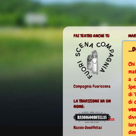
FAI TEATRO ANCHE TU
MART
...
Chi
mat
a q
Spe
Compagnia Fuoriscena
di "
di 
LA TRADIZIONE HA UN
NOME:
ven
di
lor
Rasoio Goodfellas
dim