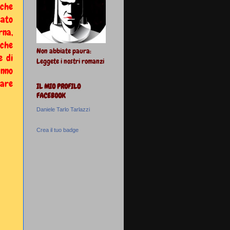
 che
ato
rna,
 che
Non abbiate paura:
e di
Leggete i nostri romanzi
anno
nare
IL MIO PROFILO
FACEBOOK
Daniele Tarlo Tarlazzi
Crea il tuo badge