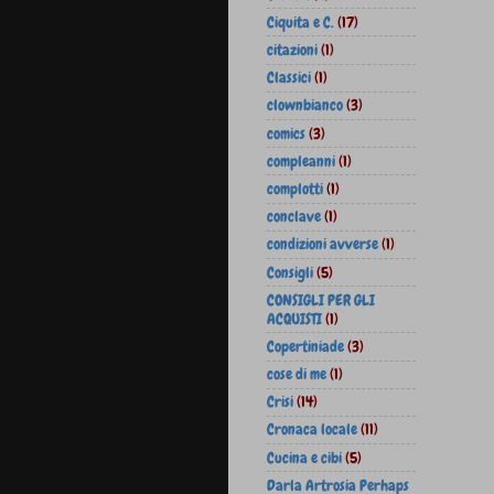
Ciquita e C.
(17)
citazioni
(1)
Classici
(1)
clownbianco
(3)
comics
(3)
compleanni
(1)
complotti
(1)
conclave
(1)
condizioni avverse
(1)
Consigli
(5)
CONSIGLI PER GLI
ACQUISTI
(1)
Copertiniade
(3)
cose di me
(1)
Crisi
(14)
Cronaca locale
(11)
Cucina e cibi
(5)
Darla Artrosia Perhaps