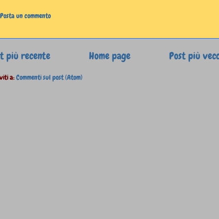
Posta un commento
t più recente
Home page
Post più vec
viti a:
Commenti sul post (Atom)