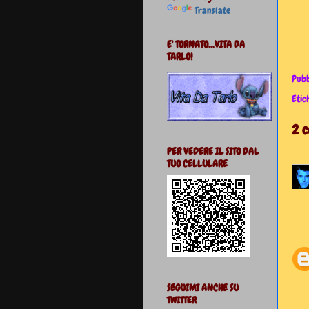
Translate
E' TORNATO...VITA DA
TARLO!
Pubb
Etic
2 
PER VEDERE IL SITO DAL
TUO CELLULARE
SEGUIMI ANCHE SU
TWITTER