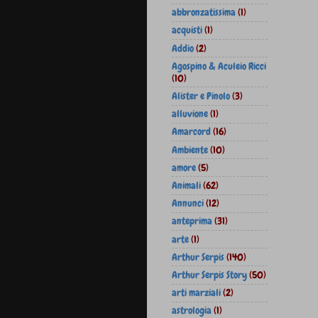
abbronzatissima
(1)
acquisti
(1)
Addio
(2)
Agospino & Aculeio Ricci
(10)
Alister e Pinolo
(3)
alluvione
(1)
Amarcord
(16)
Ambiente
(10)
amore
(5)
Animali
(62)
Annunci
(12)
anteprima
(31)
arte
(1)
Arthur Serpis
(140)
Arthur Serpis Story
(50)
arti marziali
(2)
astrologia
(1)