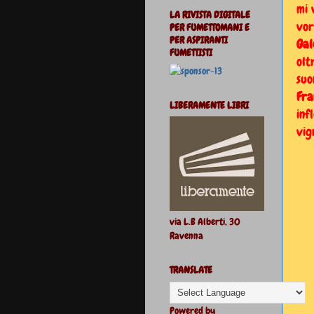
mi 
LA RIVISTA DIGITALE
vor
PER FUMETTOMANI E
PER ASPIRANTI
Gal
FUMETTISTI
olt
suo
Fra
LIBERAMENTE LIBRI
inf
vig
via L.B Alberti, 30
Ravenna
TRANSLATE
Powered by