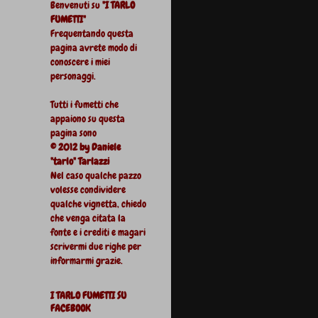
Benvenuti su
"I TARLO
FUMETTI"
Frequentando questa
pagina avrete modo di
conoscere i miei
personaggi.
Tutti i fumetti che
appaiono su questa
pagina sono
© 2012 by Daniele
"tarlo" Tarlazzi
Nel caso qualche pazzo
volesse condividere
qualche vignetta, chiedo
che venga citata la
fonte e i crediti e magari
scrivermi due righe per
informarmi grazie.
I TARLO FUMETTI SU
FACEBOOK