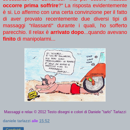
occorre prima soffrire
?" La risposta evidentemente
è si. Lo affermo con una certa convinzione per il fatto
di aver provato recentemente due diversi tipi di
massaggi "rilassanti" durante i quali, ho sofferto
parecchio. Il relax è
arrivato dopo
...quando avevano
finito
di manipolarmi...
Massaggi e relax © 2012 Testo disegni e colori di Daniele "tarlo" Tarlazzi
daniele tarlazzi
alle
15:52