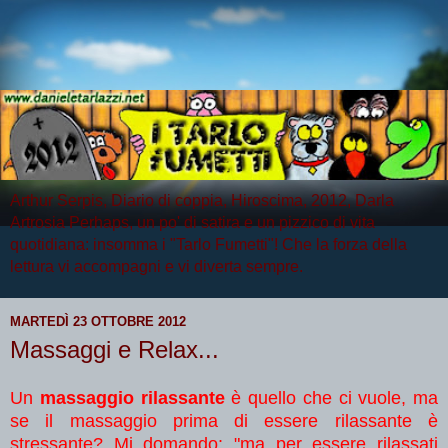
Arthur Serpis, Diario di coppia, Hiroscima, 2012, Darla
Artrosia Perhaps, un po' di satira e un pizzico di vita
quotidiana: insomma i "Tarlo Fumetti"! Che la forza della
lettura vi accompagni e vi diverta sempre.
MARTEDÌ 23 OTTOBRE 2012
Massaggi e Relax...
Un
massaggio rilassante
è quello che ci vuole, ma
se il massaggio prima di essere rilassante è
stressante? Mi domando: "ma per essere rilassati