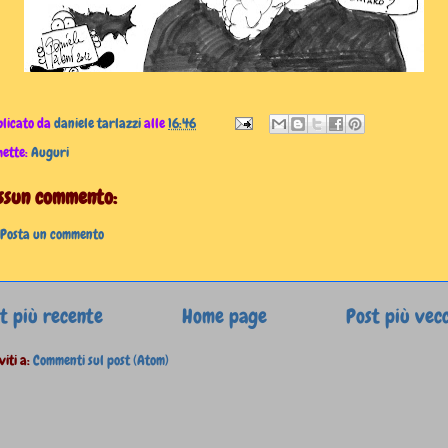
licato da
daniele tarlazzi
alle
16:46
hette:
Auguri
ssun commento:
Posta un commento
t più recente
Home page
Post più vec
viti a:
Commenti sul post (Atom)