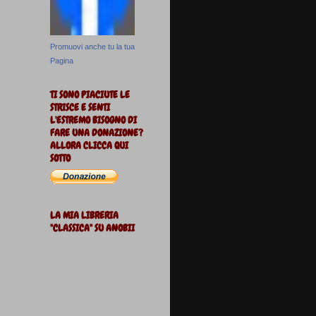
Promuovi anche tu la tua
Pagina
TI SONO PIACIUTE LE
STRISCE E SENTI
L'ESTREMO BISOGNO DI
FARE UNA DONAZIONE?
ALLORA CLICCA QUI
SOTTO
LA MIA LIBRERIA
"CLASSICA" SU ANOBII