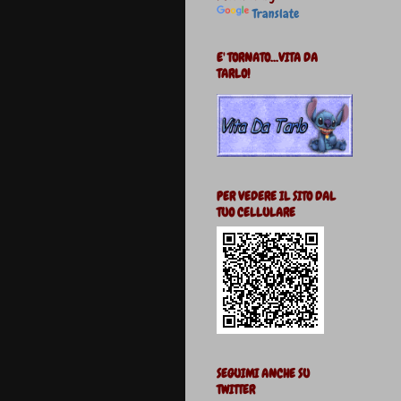
Translate
E' TORNATO...VITA DA
TARLO!
PER VEDERE IL SITO DAL
TUO CELLULARE
SEGUIMI ANCHE SU
TWITTER