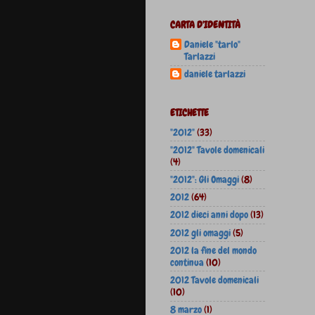
CARTA D'IDENTITÀ
Daniele "tarlo"
Tarlazzi
daniele tarlazzi
ETICHETTE
"2012"
(33)
"2012" Tavole domenicali
(4)
"2012": Gli Omaggi
(8)
2012
(64)
2012 dieci anni dopo
(13)
2012 gli omaggi
(5)
2012 la fine del mondo
continua
(10)
2012 Tavole domenicali
(10)
8 marzo
(1)