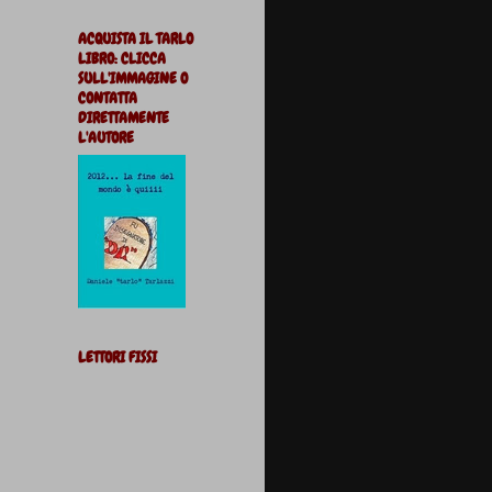
ACQUISTA IL TARLO
LIBRO: CLICCA
SULL'IMMAGINE O
CONTATTA
DIRETTAMENTE
L'AUTORE
LETTORI FISSI