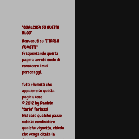
"QUALCOSA SU QUESTO
BLOG"
Benvenuti su
"I TARLO
FUMETTI"
Frequentando questa
pagina avrete modo di
conoscere i miei
personaggi.
Tutti i fumetti che
appaiono su questa
pagina sono
© 2012 by Daniele
"tarlo" Tarlazzi
Nel caso qualche pazzo
volesse condividere
qualche vignetta, chiedo
che venga citata la