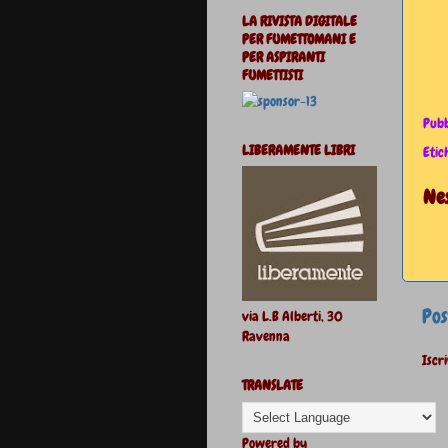
LA RIVISTA DIGITALE
PER FUMETTOMANI E
PER ASPIRANTI
FUMETTISTI
Pubb
LIBERAMENTE LIBRI
Etic
Ne
Pos
via L.B Alberti, 30
Ravenna
Iscri
TRANSLATE
Powered by