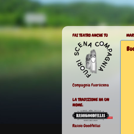
FAI TEATRO ANCHE TU
MAR
Buo
Compagnia Fuoriscena
LA TRADIZIONE HA UN
NOME:
Rasoio Goodfellas