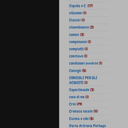
Ciquita e C.
(17)
citazioni
(1)
Classici
(1)
clownbianco
(3)
comics
(3)
compleanni
(1)
complotti
(1)
conclave
(1)
condizioni avverse
(1)
Consigli
(5)
CONSIGLI PER GLI
ACQUISTI
(1)
Copertiniade
(3)
cose di me
(1)
Crisi
(14)
Cronaca locale
(11)
Cucina e cibi
(5)
Darla Artrosia Perhaps