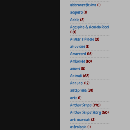
abbronzatissima
(1)
acquisti
(1)
Addio
(2)
Agospino & Aculeio Ricci
(10)
Alister e Pinolo
(3)
alluvione
(1)
Amarcord
(16)
Ambiente
(10)
amore
(5)
Animali
(62)
Annunci
(12)
anteprima
(31)
arte
(1)
Arthur Serpis
(140)
Arthur Serpis Story
(50)
arti marziali
(2)
astrologia
(1)