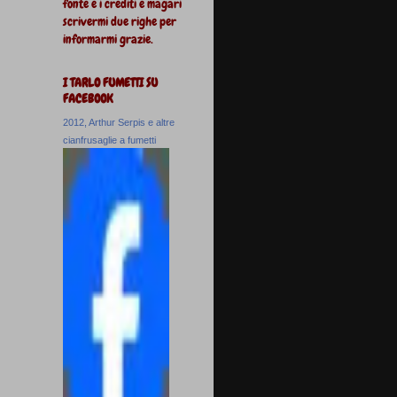
fonte e i crediti e magari
scrivermi due righe per
informarmi grazie.
I TARLO FUMETTI SU
FACEBOOK
2012, Arthur Serpis e altre
cianfrusaglie a fumetti