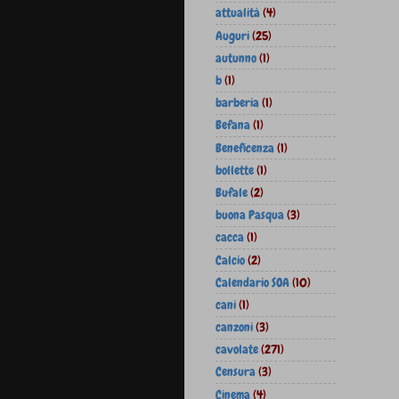
attualità
(4)
Auguri
(25)
autunno
(1)
b
(1)
barberia
(1)
Befana
(1)
Beneficenza
(1)
bollette
(1)
Bufale
(2)
buona Pasqua
(3)
cacca
(1)
Calcio
(2)
Calendario SOA
(10)
cani
(1)
canzoni
(3)
cavolate
(271)
Censura
(3)
Cinema
(4)