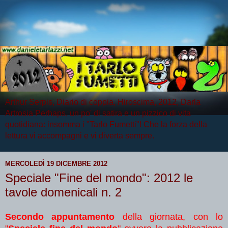
Arthur Serpis, Diario di coppia, Hiroscima, 2012, Darla
Artrosia Perhaps, un po' di satira e un pizzico di vita
quotidiana: insomma i "Tarlo Fumetti"! Che la forza della
lettura vi accompagni e vi diverta sempre.
MERCOLEDÌ 19 DICEMBRE 2012
Speciale "Fine del mondo": 2012 le
tavole domenicali n. 2
Secondo appuntamento
della giornata, con lo