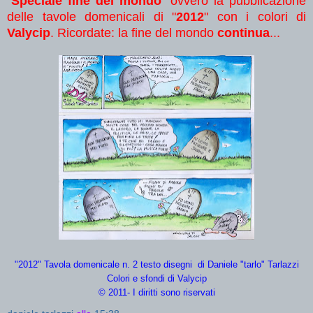
"
Speciale fine del mondo
" ovvero la pubblicazione
delle tavole domenicali di "
2012
" con i colori di
Valycip
. Ricordate: la fine del mondo
cont
i
nua
...
"2012" Tavola domenicale n. 2 testo disegni di Daniele "tarlo" Tarlazzi
Colori e sfondi di Valycip
© 2011- I diritti sono riservati