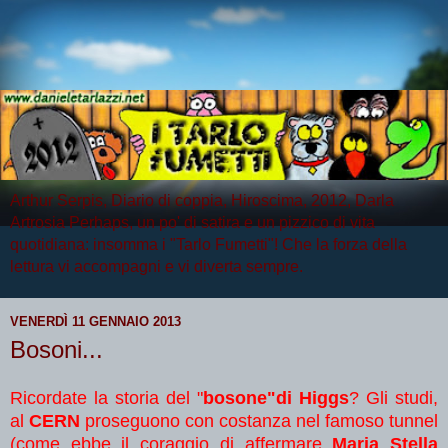
Arthur Serpis, Diario di coppia, Hiroscima, 2012, Darla
Artrosia Perhaps, un po' di satira e un pizzico di vita
quotidiana: insomma i "Tarlo Fumetti"! Che la forza della
lettura vi accompagni e vi diverta sempre.
VENERDÌ 11 GENNAIO 2013
Bosoni...
Ricordate la storia del "
bosone"di Higgs
? Gli studi,
al
CERN
proseguono con costanza nel famoso tunnel
(come ebbe il coraggio di affermare
Maria Stella