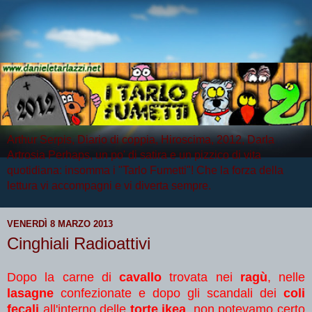
Arthur Serpis, Diario di coppia, Hiroscima, 2012, Darla
Artrosia Perhaps, un po' di satira e un pizzico di vita
quotidiana: insomma i "Tarlo Fumetti"! Che la forza della
lettura vi accompagni e vi diverta sempre.
VENERDÌ 8 MARZO 2013
Cinghiali Radioattivi
Dopo la carne di
cavallo
trovata nei
ragù
, nelle
lasagne
confezionate e dopo gli scandali dei
coli
fecali
all'interno delle
torte ikea
, non potevamo certo