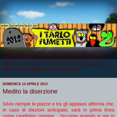
Arthur Serpis, Diario di coppia, Hiroscima, 2012, Darla
Artrosia Perhaps, un po' di satira e un pizzico di vita
quotidiana: insomma i "Tarlo Fumetti"! Che la forza della
lettura vi accompagni e vi diverta sempre.
DOMENICA 14 APRILE 2013
Medito la diserzione
Silvio riempie le piazze e tra gli applausi afferma che,
in caso di elezioni anticipate, sarà in prima linea
come candidato premier... Siccome quando si sta in