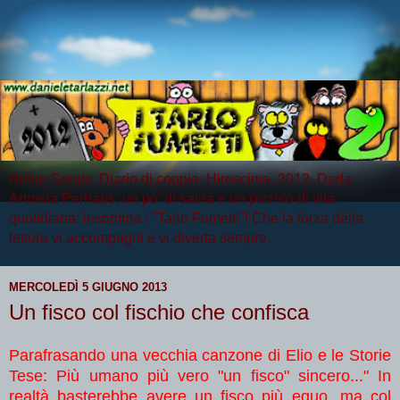
Arthur Serpis, Diario di coppia, Hiroscima, 2012, Darla
Artrosia Perhaps, un po' di satira e un pizzico di vita
quotidiana: insomma i "Tarlo Fumetti"! Che la forza della
lettura vi accompagni e vi diverta sempre.
MERCOLEDÌ 5 GIUGNO 2013
Un fisco col fischio che confisca
Parafrasando una vecchia canzone di Elio e le Storie
Tese: Più umano più vero "un fisco" sincero..." In
realtà basterebbe avere un fisco più equo, ma col