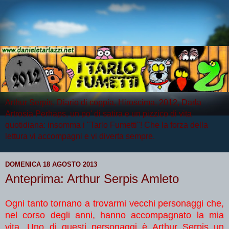
Arthur Serpis, Diario di coppia, Hiroscima, 2012, Darla
Artrosia Perhaps, un po' di satira e un pizzico di vita
quotidiana: insomma i "Tarlo Fumetti"! Che la forza della
lettura vi accompagni e vi diverta sempre.
DOMENICA 18 AGOSTO 2013
Anteprima: Arthur Serpis Amleto
Ogni tanto tornano a trovarmi vecchi personaggi che,
nel corso degli anni, hanno accompagnato la mia
vita. Uno di questi personaggi è Arthur Serpis un