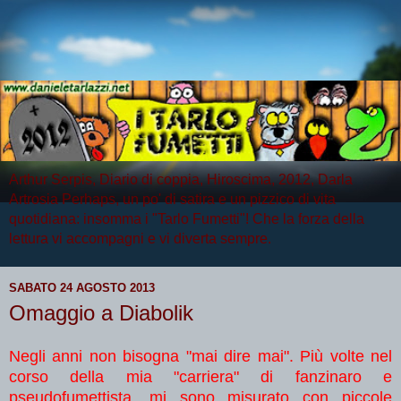
Arthur Serpis, Diario di coppia, Hiroscima, 2012, Darla
Artrosia Perhaps, un po' di satira e un pizzico di vita
quotidiana: insomma i "Tarlo Fumetti"! Che la forza della
lettura vi accompagni e vi diverta sempre.
SABATO 24 AGOSTO 2013
Omaggio a Diabolik
Negli anni non bisogna "mai dire mai". Più volte nel
corso della mia "carriera" di fanzinaro e
pseudofumettista, mi sono misurato con piccole