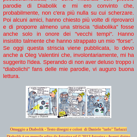
parodie di Diabolik e mi ero convinto che,
probabilmente, non c'era più nulla su cui scherzare.
Poi alcuni amici, hanno chiesto più volte di riprovarci
e di proporre almeno una striscia "diabolika" fosse
anche solo in onore dei "vecchi tempi". Hanno
insistito talmente che hanno strappato un mio "forse".
Se oggi questa striscia viene pubblicata, lo devo
anche a Oleg Valentini che, involontariamente, mi ha
suggerito l'idea. Sperando di non aver deluso troppo i
"diabolichi" fans delle mie parodie, vi auguro buona
lettura.
Omaggio a Diabolik - Testo disegni e colori di Daniele "tarlo" Tarlazzi
Diabolik è un mensile edito da Astorina srl
© 2013 Astorina - Aventi diritto