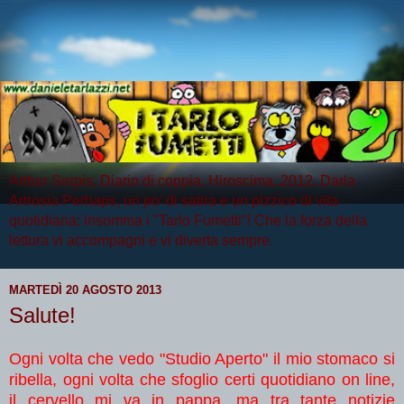
Arthur Serpis, Diario di coppia, Hiroscima, 2012, Darla
Artrosia Perhaps, un po' di satira e un pizzico di vita
quotidiana: insomma i "Tarlo Fumetti"! Che la forza della
lettura vi accompagni e vi diverta sempre.
MARTEDÌ 20 AGOSTO 2013
Salute!
Ogni volta che vedo "Studio Aperto" il mio stomaco si
ribella, ogni volta che sfoglio certi quotidiano on line,
il cervello mi va in pappa, ma tra tante notizie