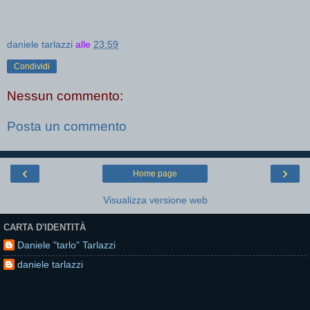
daniele tarlazzi
alle
23:59
Condividi
Nessun commento:
Posta un commento
‹
›
Home page
Visualizza versione web
CARTA D'IDENTITÀ
Daniele "tarlo" Tarlazzi
daniele tarlazzi