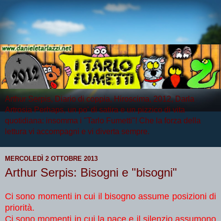
Arthur Serpis, Diario di coppia, Hiroscima, 2012, Darla
Artrosia Perhaps, un po' di satira e un pizzico di vita
quotidiana: insomma i "Tarlo Fumetti"! Che la forza della
lettura vi accompagni e vi diverta sempre.
MERCOLEDÌ 2 OTTOBRE 2013
Arthur Serpis: Bisogni e "bisogni"
Ci sono momenti in cui il bisogno assume posizioni di
priorità.
Ci sono momenti in cui la pace e il silenzio assumono