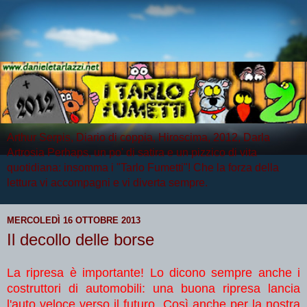
Arthur Serpis, Diario di coppia, Hiroscima, 2012, Darla
Artrosia Perhaps, un po' di satira e un pizzico di vita
quotidiana: insomma i "Tarlo Fumetti"! Che la forza della
lettura vi accompagni e vi diverta sempre.
MERCOLEDÌ 16 OTTOBRE 2013
Il decollo delle borse
La ripresa è importante! Lo dicono sempre anche i
costruttori di automobili: una buona ripresa lancia
l'auto veloce verso il futuro. Così anche per la nostra