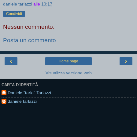
daniele tarlazzi
alle
19:17
Condividi
Nessun commento:
Posta un commento
‹
›
Home page
Visualizza versione web
CARTA D'IDENTITÀ
Daniele "tarlo" Tarlazzi
daniele tarlazzi