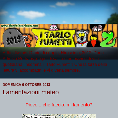
Arthur Serpis, Diario di coppia, Hiroscima, 2012, Darla
Artrosia Perhaps, un po' di satira e un pizzico di vita
quotidiana: insomma i "Tarlo Fumetti"! Che la forza della
lettura vi accompagni e vi diverta sempre.
DOMENICA 6 OTTOBRE 2013
Lamentazioni meteo
Piove... che faccio: mi lamento?