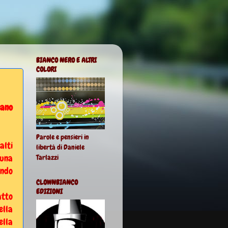
BIANCO NERO E ALTRI
COLORI
nano
Parole e pensieri in
alti
libertà di Daniele
una
Tarlazzi
ando
CLOWNBIANCO
EDIZIONI
atto
ella
ella