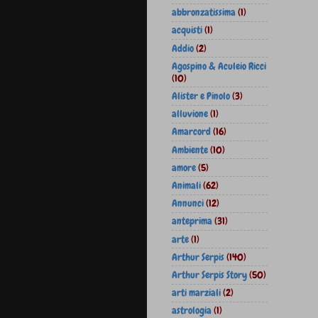
abbronzatissima
(1)
acquisti
(1)
Addio
(2)
Agospino & Aculeio Ricci
(10)
Alister e Pinolo
(3)
alluvione
(1)
Amarcord
(16)
Ambiente
(10)
amore
(5)
Animali
(62)
Annunci
(12)
anteprima
(31)
arte
(1)
Arthur Serpis
(140)
Arthur Serpis Story
(50)
arti marziali
(2)
astrologia
(1)