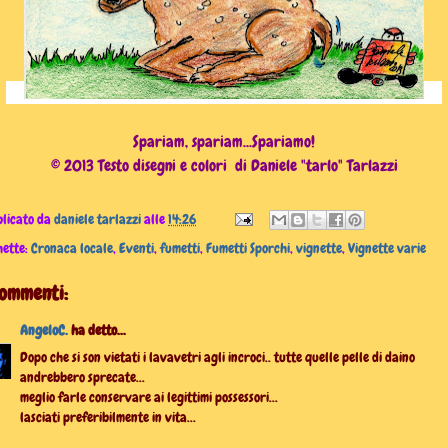
Spariam, spariam...Spariamo!
© 2013 Testo disegni e colori di Daniele "tarlo" Tarlazzi
licato da
daniele tarlazzi
alle
14:26
hette:
Cronaca locale
,
Eventi
,
fumetti
,
Fumetti Sporchi
,
vignette
,
Vignette varie
commenti:
AngeloC.
ha detto...
Dopo che si son vietati i lavavetri agli incroci.. tutte quelle pelle di daino
andrebbero sprecate...
meglio farle conservare ai legittimi possessori...
lasciati preferibilmente in vita...