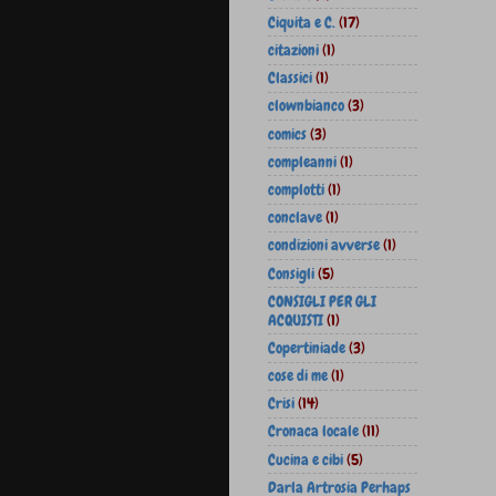
Ciquita e C.
(17)
citazioni
(1)
Classici
(1)
clownbianco
(3)
comics
(3)
compleanni
(1)
complotti
(1)
conclave
(1)
condizioni avverse
(1)
Consigli
(5)
CONSIGLI PER GLI
ACQUISTI
(1)
Copertiniade
(3)
cose di me
(1)
Crisi
(14)
Cronaca locale
(11)
Cucina e cibi
(5)
Darla Artrosia Perhaps