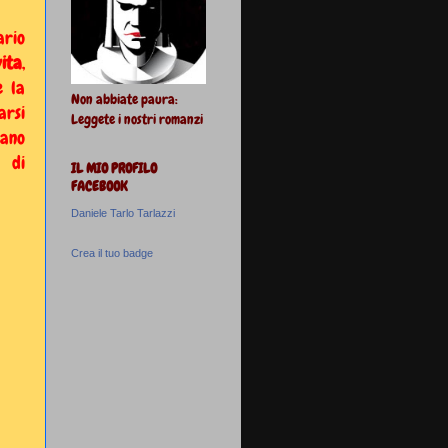
ario
vita
,
e la
Non abbiate paura:
arsi
Leggete i nostri romanzi
iano
 di
IL MIO PROFILO
FACEBOOK
Daniele Tarlo Tarlazzi
Crea il tuo badge