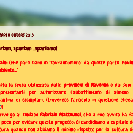
RDÌ 11 OTTOBRE 2013
riam, spariam...spariamo!
aini
(che pare siano in "sovrannumero" da queste parti),
rovi
mbiente
..."
sta la scusa utilizzata dalla
provincia di Ravenna
e dai suoi 
ppresentanti per autorizzare l'abbattimento di almeno 
santina di esemplari. (troverete l'articolo in questione clicc
I
!)
rivolgo al sindaco
Fabrizio Matteucci
, che a mio avviso ha f
 poco per evitare questo progetto: Ci candidiamo a capitale d
tura quando non abbiamo il minimo rispetto per la cultura d