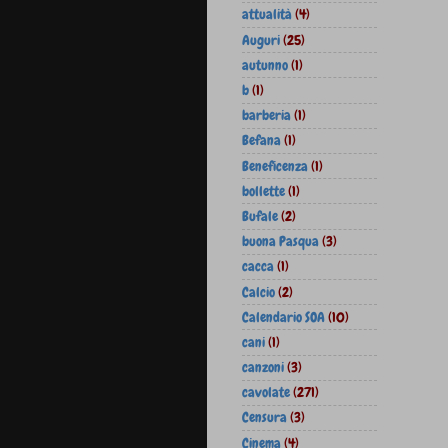
attualità
(4)
Auguri
(25)
autunno
(1)
b
(1)
barberia
(1)
Befana
(1)
Beneficenza
(1)
bollette
(1)
Bufale
(2)
buona Pasqua
(3)
cacca
(1)
Calcio
(2)
Calendario SOA
(10)
cani
(1)
canzoni
(3)
cavolate
(271)
Censura
(3)
Cinema
(4)