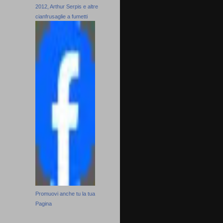
2012, Arthur Serpis e altre
cianfrusaglie a fumetti
Promuovi anche tu la tua
Pagina