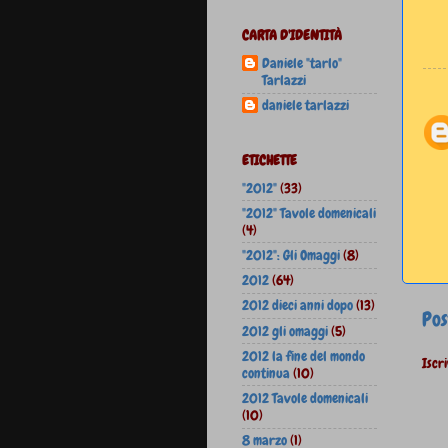
CARTA D'IDENTITÀ
Daniele "tarlo"
Tarlazzi
daniele tarlazzi
ETICHETTE
"2012"
(33)
"2012" Tavole domenicali
(4)
"2012": Gli Omaggi
(8)
2012
(64)
2012 dieci anni dopo
(13)
Pos
2012 gli omaggi
(5)
2012 la fine del mondo
Iscri
continua
(10)
2012 Tavole domenicali
(10)
8 marzo
(1)