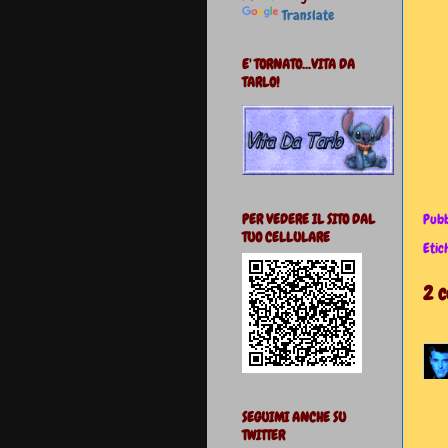
Translate
E' TORNATO...VITA DA
TARLO!
Pubb
PER VEDERE IL SITO DAL
TUO CELLULARE
Etic
2 
SEGUIMI ANCHE SU
TWITTER