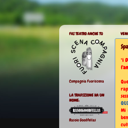
FAI TEATRO ANCHE TU
VENE
Spa
"
i D
l'a
Que
Compagnia Fuoriscena
ra
ses
LA TRADIZIONE HA UN
NOME:
QU
Mi 
ben
Rasoio Goodfellas
cul