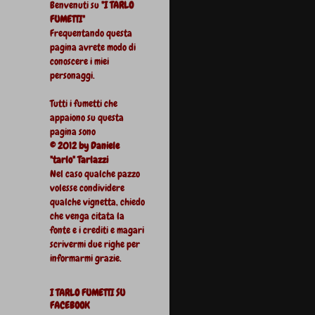
Benvenuti su
"I TARLO
FUMETTI"
Frequentando questa
pagina avrete modo di
conoscere i miei
personaggi.
Tutti i fumetti che
appaiono su questa
pagina sono
© 2012 by Daniele
"tarlo" Tarlazzi
Nel caso qualche pazzo
volesse condividere
qualche vignetta, chiedo
che venga citata la
fonte e i crediti e magari
scrivermi due righe per
informarmi grazie.
I TARLO FUMETTI SU
FACEBOOK