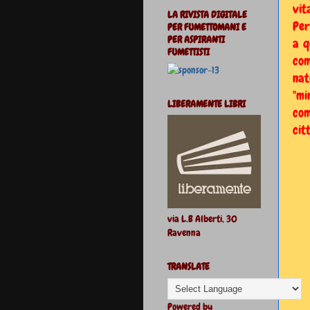
vit
LA RIVISTA DIGITALE
Per
PER FUMETTOMANI E
PER ASPIRANTI
a q
FUMETTISTI
com
nat
"mi
LIBERAMENTE LIBRI
co
cit
via L.B Alberti, 30
Ravenna
TRANSLATE
Powered by