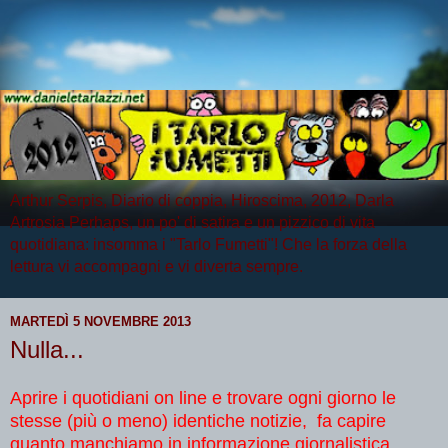
Arthur Serpis, Diario di coppia, Hiroscima, 2012, Darla
Artrosia Perhaps, un po' di satira e un pizzico di vita
quotidiana: insomma i "Tarlo Fumetti"! Che la forza della
lettura vi accompagni e vi diverta sempre.
MARTEDÌ 5 NOVEMBRE 2013
Nulla...
Aprire i quotidiani on line e trovare ogni giorno le
stesse (più o meno) identiche notizie, fa capire
quanto manchiamo in informazione giornalistica.