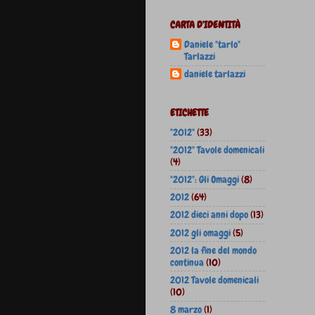
CARTA D'IDENTITÀ
Daniele "tarlo"
Tarlazzi
daniele tarlazzi
ETICHETTE
"2012"
(33)
"2012" Tavole domenicali
(4)
"2012": Gli Omaggi
(8)
2012
(64)
2012 dieci anni dopo
(13)
2012 gli omaggi
(5)
2012 la fine del mondo
continua
(10)
2012 Tavole domenicali
(10)
8 marzo
(1)