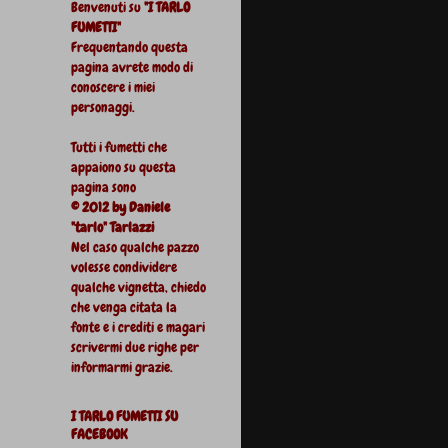
Benvenuti su
"I TARLO
FUMETTI"
Frequentando questa
pagina avrete modo di
conoscere i miei
personaggi.
Tutti i fumetti che
appaiono su questa
pagina sono
© 2012 by Daniele
"tarlo" Tarlazzi
Nel caso qualche pazzo
volesse condividere
qualche vignetta, chiedo
che venga citata la
fonte e i crediti e magari
scrivermi due righe per
informarmi grazie.
I TARLO FUMETTI SU
FACEBOOK