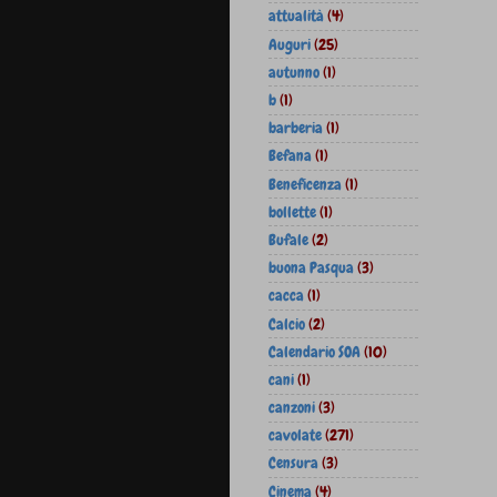
attualità
(4)
Auguri
(25)
autunno
(1)
b
(1)
barberia
(1)
Befana
(1)
Beneficenza
(1)
bollette
(1)
Bufale
(2)
buona Pasqua
(3)
cacca
(1)
Calcio
(2)
Calendario SOA
(10)
cani
(1)
canzoni
(3)
cavolate
(271)
Censura
(3)
Cinema
(4)