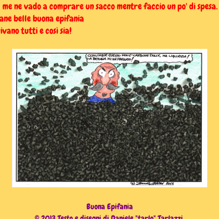
 me ne vado a comprare un sacco mentre faccio un po' di spesa.
ane belle buona epifania
ivano tutti e così sia!
Buona Epifania
© 2013 Testo e disegni di Daniele "tarlo" Tarlazzi