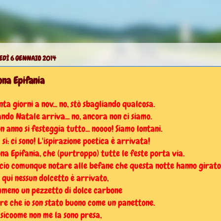
EDÌ 6 GENNAIO 2014
na Epifania
nta giorni a nov... no, stò sbagliando qualcosa.
ndo Natale arriva... no, ancora non ci siamo.
n anno si festeggia tutto... noooo! Siamo lontani.
 si: ci sono! L'ispirazione poetica è arrivata!
na Epifania, che (purtroppo) tutte le feste porta via.
cio comunque notare alle befane che questa notte hanno girato
 qui nessun dolcetto è arrivato,
meno un pezzetto di dolce carbone
ire che io son stato buono come un panettone.
sicoome non me la sono presa,