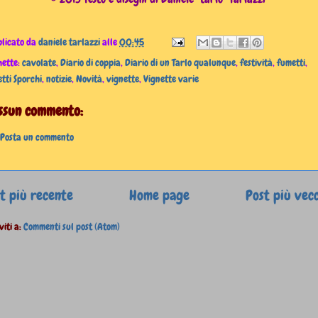
licato da
daniele tarlazzi
alle
00:45
hette:
cavolate
,
Diario di coppia
,
Diario di un Tarlo qualunque
,
festività
,
fumetti
,
tti Sporchi
,
notizie
,
Novità
,
vignette
,
Vignette varie
ssun commento:
Posta un commento
t più recente
Home page
Post più vec
viti a:
Commenti sul post (Atom)