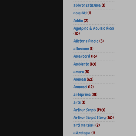
abbronzatissima
(1)
acquisti
(1)
Addio
(2)
Agospino & Aculeio Ricci
(10)
Alister e Pinolo
(3)
alluvione
(1)
Amarcord
(16)
Ambiente
(10)
amore
(5)
Animali
(62)
Annunci
(12)
anteprima
(31)
arte
(1)
Arthur Serpis
(140)
Arthur Serpis Story
(50)
arti marziali
(2)
astrologia
(1)