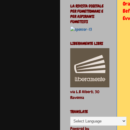
Ora
LA RIVISTA DIGITALE
Bef
PER FUMETTOMANI E
PER ASPIRANTI
Evv
FUMETTISTI
LIBERAMENTE LIBRI
via L.B Alberti, 30
Ravenna
TRANSLATE
Powered by