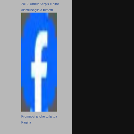
2012, Arthur Serpis e altre
cianfrusaglie a fumetti
Promuovi anche tu la tua
Pagina