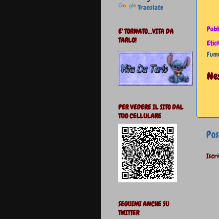
Translate
Pubb
E' TORNATO...VITA DA
TARLO!
Etic
Fume
Ne
PER VEDERE IL SITO DAL
TUO CELLULARE
Pos
Iscri
SEGUIMI ANCHE SU
TWITTER