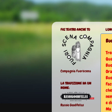
FAI TEATRO ANCHE TU
LUN
Buo
Tre
Qua
Buo
Ora
Compagnia Fuoriscena
Buo
Fac
LA TRADIZIONE HA UN
NOME:
che
nem
e d
Rasoio Goodfellas
Ma 