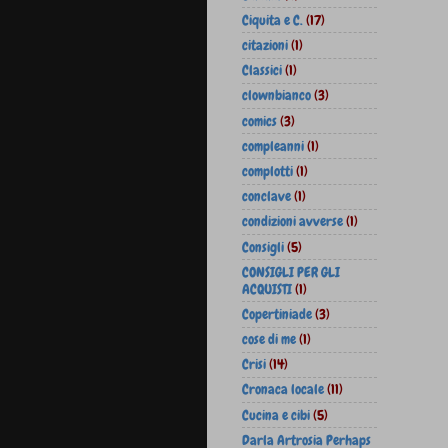
Ciquita e C.
(17)
citazioni
(1)
Classici
(1)
clownbianco
(3)
comics
(3)
compleanni
(1)
complotti
(1)
conclave
(1)
condizioni avverse
(1)
Consigli
(5)
CONSIGLI PER GLI
ACQUISTI
(1)
Copertiniade
(3)
cose di me
(1)
Crisi
(14)
Cronaca locale
(11)
Cucina e cibi
(5)
Darla Artrosia Perhaps