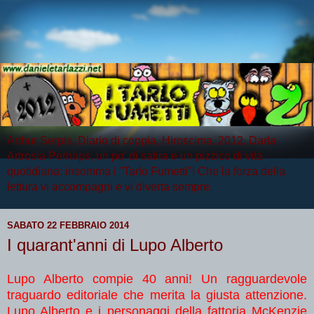
Arthur Serpis, Diario di coppia, Hiroscima, 2012, Darla
Artrosia Perhaps, un po' di satira e un pizzico di vita
quotidiana: insomma i "Tarlo Fumetti"! Che la forza della
lettura vi accompagni e vi diverta sempre.
SABATO 22 FEBBRAIO 2014
I quarant'anni di Lupo Alberto
Lupo Alberto compie 40 anni! Un ragguardevole
traguardo editoriale che merita la giusta attenzione.
Lupo Alberto e i personaggi della fattoria McKenzie