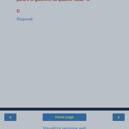
D.
Rispondi
‹
›
Home page
Visualizza versione web