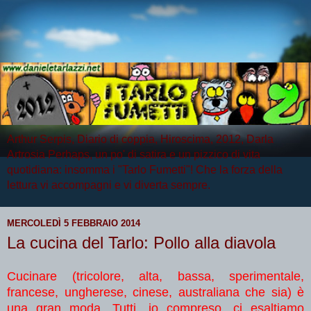
Arthur Serpis, Diario di coppia, Hiroscima, 2012, Darla
Artrosia Perhaps, un po' di satira e un pizzico di vita
quotidiana: insomma i "Tarlo Fumetti"! Che la forza della
lettura vi accompagni e vi diverta sempre.
MERCOLEDÌ 5 FEBBRAIO 2014
La cucina del Tarlo: Pollo alla diavola
Cucinare (tricolore, alta, bassa, sperimentale,
francese, ungherese, cinese, australiana che sia) è
una gran moda. Tutti, io compreso, ci esaltiamo