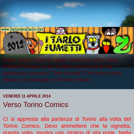
Arthur Serpis, Diario di coppia, Hiroscima, 2012, Darla
Artrosia Perhaps, un po' di satira e un pizzico di vita
quotidiana: insomma i "Tarlo Fumetti"! Che la forza della
lettura vi accompagni e vi diverta sempre.
VENERDÌ 11 APRILE 2014
Verso Torino Comics
Ci si appresta alla partenza di Torino alla volta del
Torino Comics. Devo ammettere che la vignetta,
questa volta, mostra uno stralcio di vita reale. Nella