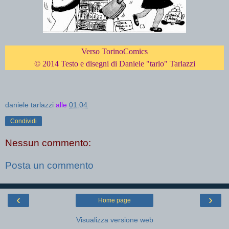
Verso TorinoComics
© 2014 Testo e disegni di Daniele "tarlo" Tarlazzi
daniele tarlazzi
alle
01:04
Condividi
Nessun commento:
Posta un commento
‹
›
Home page
Visualizza versione web