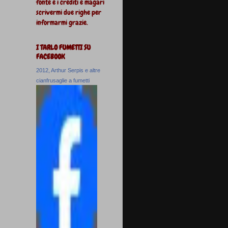
fonte e i crediti e magari
scrivermi due righe per
informarmi grazie.
I TARLO FUMETTI SU
FACEBOOK
2012, Arthur Serpis e altre
cianfrusaglie a fumetti