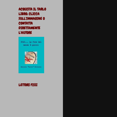
ACQUISTA IL TARLO
LIBRO: CLICCA
SULL'IMMAGINE O
CONTATTA
DIRETTAMENTE
L'AUTORE
LETTORI FISSI