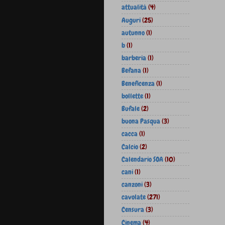
attualità
(4)
Auguri
(25)
autunno
(1)
b
(1)
barberia
(1)
Befana
(1)
Beneficenza
(1)
bollette
(1)
Bufale
(2)
buona Pasqua
(3)
cacca
(1)
Calcio
(2)
Calendario SOA
(10)
cani
(1)
canzoni
(3)
cavolate
(271)
Censura
(3)
Cinema
(4)