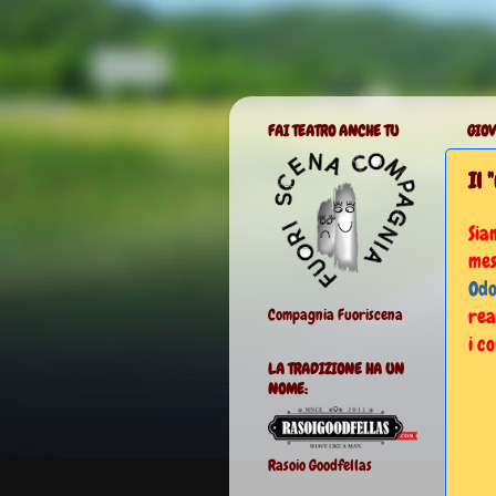
FAI TEATRO ANCHE TU
GIOV
Il 
Sia
mes
Odo
rea
Compagnia Fuoriscena
i c
LA TRADIZIONE HA UN
NOME:
Rasoio Goodfellas