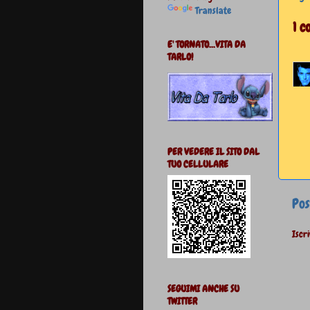
Translate
1 
E' TORNATO...VITA DA
TARLO!
PER VEDERE IL SITO DAL
TUO CELLULARE
Pos
Iscri
SEGUIMI ANCHE SU
TWITTER