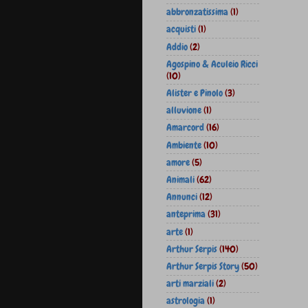
abbronzatissima
(1)
acquisti
(1)
Addio
(2)
Agospino & Aculeio Ricci
(10)
Alister e Pinolo
(3)
alluvione
(1)
Amarcord
(16)
Ambiente
(10)
amore
(5)
Animali
(62)
Annunci
(12)
anteprima
(31)
arte
(1)
Arthur Serpis
(140)
Arthur Serpis Story
(50)
arti marziali
(2)
astrologia
(1)