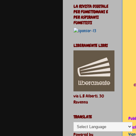
LA RIVISTA DIGITALE
PER FUMETTOMANI E
PER ASPIRANTI
FUMETTISTI
LIBERAMENTE LIBRI
©
via L.B Alberti, 30
Ravenna
TRANSLATE
Pubb
Etic
Vign
Powered by