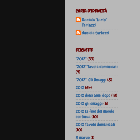
CARTA D'IDENTITÀ
Daniele "tarlo"
Tarlazzi
daniele tarlazzi
ETICHETTE
"2012"
(33)
"2012" Tavole domenicali
(4)
"2012": Gli Omaggi
(8)
2012
(64)
2012 dieci anni dopo
(13)
2012 gli omaggi
(5)
2012 la fine del mondo
continua
(10)
2012 Tavole domenicali
(10)
8 marzo
(1)