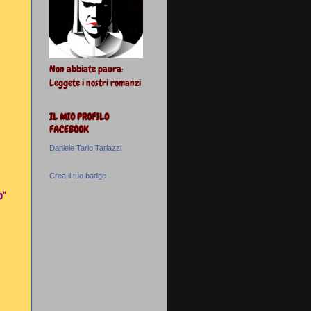
Non abbiate paura:
Leggete i nostri romanzi
IL MIO PROFILO
FACEBOOK
Daniele Tarlo Tarlazzi
Crea il tuo badge
o"