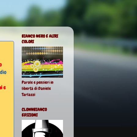
BIANCO NERO E ALTRI
COLORI
o
dio
Parole e pensieri in
i
e
libertà di Daniele
Tarlazzi
CLOWNBIANCO
EDIZIONI