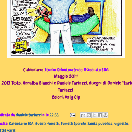
Calendario
Studio Odontoiatrico Associato SOA
Maggio 2014
 2013 Testo: Annalisa Bianchi e Daniele Tarlazzi, disegni di Daniele "tarl
Tarlazzi
Colori: Valy Cip
licato da
daniele tarlazzi
alle
22:53
hette:
Calendario SOA
,
Eventi
,
fumetti
,
Fumetti Sporchi
,
Sanità pubblica
,
vignette
,
ette varie