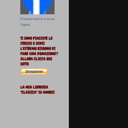
Promuovi anche tu la tua
Pagina
TI SONO PIACIUTE LE
STRISCE E SENTI
L'ESTREMO BISOGNO DI
FARE UNA DONAZIONE?
ALLORA CLICCA QUI
SOTTO
LA MIA LIBRERIA
"CLASSICA" SU ANOBII