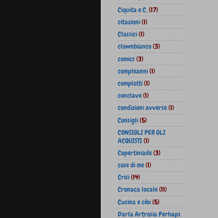
Ciquita e C.
(17)
citazioni
(1)
Classici
(1)
clownbianco
(3)
comics
(3)
compleanni
(1)
complotti
(1)
conclave
(1)
condizioni avverse
(1)
Consigli
(5)
CONSIGLI PER GLI
ACQUISTI
(1)
Copertiniade
(3)
cose di me
(1)
Crisi
(14)
Cronaca locale
(11)
Cucina e cibi
(5)
Darla Artrosia Perhaps