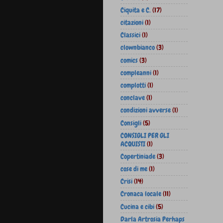
Ciquita e C.
(17)
citazioni
(1)
Classici
(1)
clownbianco
(3)
comics
(3)
compleanni
(1)
complotti
(1)
conclave
(1)
condizioni avverse
(1)
Consigli
(5)
CONSIGLI PER GLI
ACQUISTI
(1)
Copertiniade
(3)
cose di me
(1)
Crisi
(14)
Cronaca locale
(11)
Cucina e cibi
(5)
Darla Artrosia Perhaps