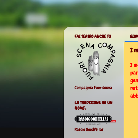
FAI TEATRO ANCHE TU
GIOV
I m
I m
par
gen
nat
Compagnia Fuoriscena
abb
LA TRADIZIONE HA UN
NOME:
Rasoio Goodfellas