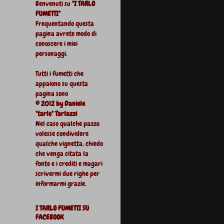
Benvenuti su
"I TARLO
FUMETTI"
Frequentando questa
pagina avrete modo di
conoscere i miei
personaggi.
Tutti i fumetti che
appaiono su questa
pagina sono
© 2012 by Daniele
"tarlo" Tarlazzi
Nel caso qualche pazzo
volesse condividere
qualche vignetta, chiedo
che venga citata la
fonte e i crediti e magari
scrivermi due righe per
informarmi grazie.
I TARLO FUMETTI SU
FACEBOOK