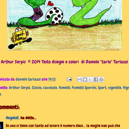
Arthur Serpis © 2014 Testo disegni e colori di Daniele "tarlo" Tarlazzi
licato da
daniele tarlazzi
alle
14:13
hette:
Arthur Serpis
,
Calcio
,
cavolate
,
fumetti
,
Fumetti Sporchi
,
Sport
,
vignette
,
Vig
e
commenti:
AngeloC.
ha detto...
Se uno ci tiene così tanto ad essere il numero dieci... la moglie non può che