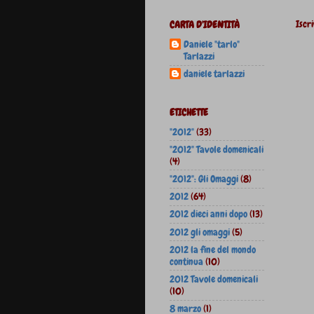
Iscri
CARTA D'IDENTITÀ
Daniele "tarlo"
Tarlazzi
daniele tarlazzi
ETICHETTE
"2012"
(33)
"2012" Tavole domenicali
(4)
"2012": Gli Omaggi
(8)
2012
(64)
2012 dieci anni dopo
(13)
2012 gli omaggi
(5)
2012 la fine del mondo
continua
(10)
2012 Tavole domenicali
(10)
8 marzo
(1)