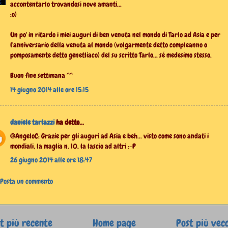
accontentarlo trovandosi nove amanti...
:o)
Un po' in ritardo i miei auguri di ben venuta nel mondo di Tarlo ad Asia e per
l'anniversario della venuta al mondo (volgarmente detto compleanno o
pomposamente detto genetliaco) del su scritto Tarlo... sé medesimo stesso.
Buon fine settimana ^^
14 giugno 2014 alle ore 15:15
daniele tarlazzi
ha detto...
@AngeloC: Grazie per gli auguri ad Asia e beh... visto come sono andati i
mondiali, la maglia n. 10, la lascio ad altri :-P
26 giugno 2014 alle ore 18:47
Posta un commento
t più recente
Home page
Post più vec