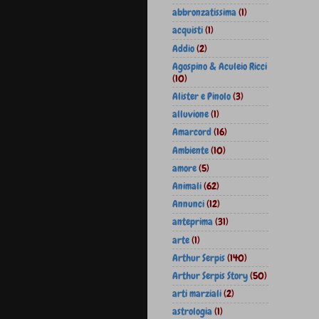
abbronzatissima
(1)
acquisti
(1)
Addio
(2)
Agospino & Aculeio Ricci
(10)
Alister e Pinolo
(3)
alluvione
(1)
Amarcord
(16)
Ambiente
(10)
amore
(5)
Animali
(62)
Annunci
(12)
anteprima
(31)
arte
(1)
Arthur Serpis
(140)
Arthur Serpis Story
(50)
arti marziali
(2)
astrologia
(1)