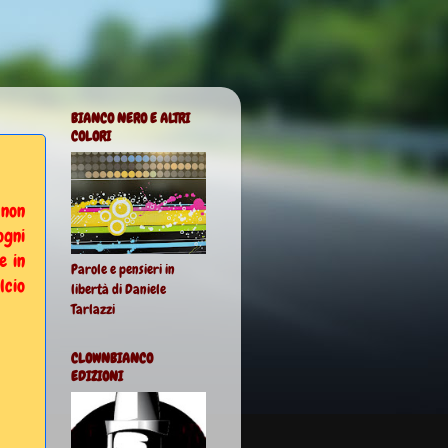
BIANCO NERO E ALTRI
COLORI
 non
ogni
e in
Parole e pensieri in
lcio
libertà di Daniele
Tarlazzi
CLOWNBIANCO
EDIZIONI