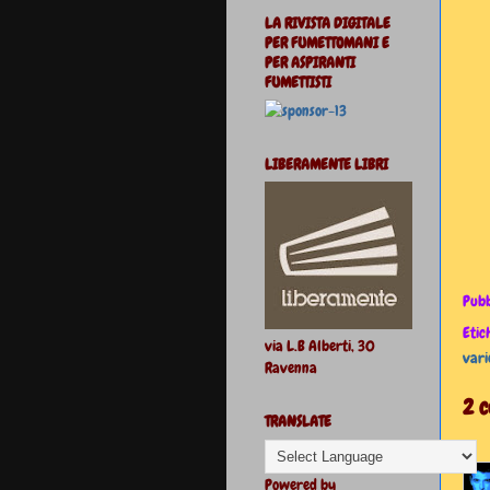
LA RIVISTA DIGITALE
PER FUMETTOMANI E
PER ASPIRANTI
FUMETTISTI
LIBERAMENTE LIBRI
Pubb
Etic
via L.B Alberti, 30
vari
Ravenna
2 
TRANSLATE
Powered by