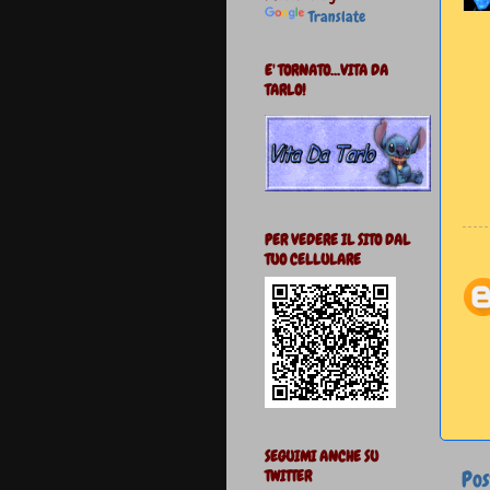
Translate
E' TORNATO...VITA DA
TARLO!
PER VEDERE IL SITO DAL
TUO CELLULARE
SEGUIMI ANCHE SU
Pos
TWITTER