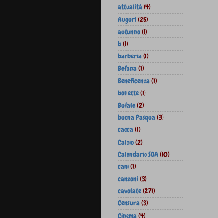
attualità
(4)
Auguri
(25)
autunno
(1)
b
(1)
barberia
(1)
Befana
(1)
Beneficenza
(1)
bollette
(1)
Bufale
(2)
buona Pasqua
(3)
cacca
(1)
Calcio
(2)
Calendario SOA
(10)
cani
(1)
canzoni
(3)
cavolate
(271)
Censura
(3)
Cinema
(4)