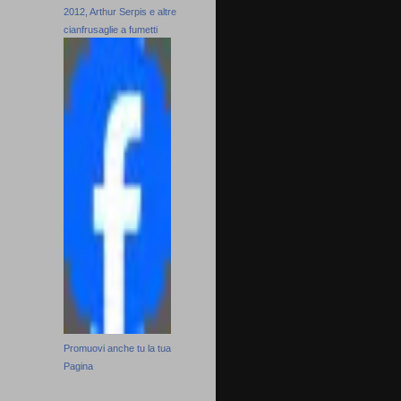
2012, Arthur Serpis e altre
cianfrusaglie a fumetti
Promuovi anche tu la tua
Pagina