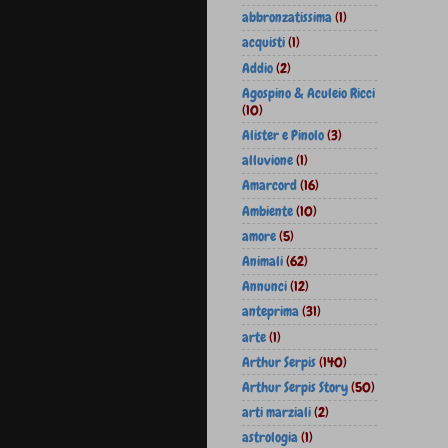
abbronzatissima
(1)
acquisti
(1)
Addio
(2)
Agospino & Aculeio Ricci
(10)
Alister e Pinolo
(3)
alluvione
(1)
Amarcord
(16)
Ambiente
(10)
amore
(5)
Animali
(62)
Annunci
(12)
anteprima
(31)
arte
(1)
Arthur Serpis
(140)
Arthur Serpis Story
(50)
arti marziali
(2)
astrologia
(1)