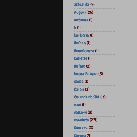
attualità
(4)
Auguri
(25)
autunno
(1)
b
(1)
barberia
(1)
Befana
(1)
Beneficenza
(1)
bollette
(1)
Bufale
(2)
buona Pasqua
(3)
cacca
(1)
Calcio
(2)
Calendario SOA
(10)
cani
(1)
canzoni
(3)
cavolate
(271)
Censura
(3)
Cinema
(4)