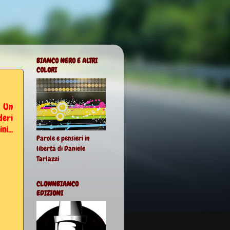
BIANCO NERO E ALTRI
COLORI
 Un
deri
...
Parole e pensieri in
libertà di Daniele
Tarlazzi
CLOWNBIANCO
EDIZIONI