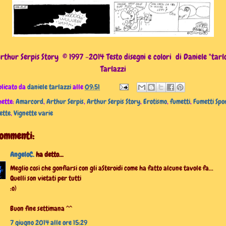
rthur Serpis Story © 1997 -2014 Testo disegni e colori di Daniele "tarl
Tarlazzi
licato da
daniele tarlazzi
alle
09:51
hette:
Amarcord
,
Arthur Serpis
,
Arthur Serpis Story
,
Erotismo
,
fumetti
,
Fumetti Spo
ette
,
Vignette varie
commenti:
AngeloC.
ha detto...
Meglio così che gonfiarsi con gli aSteroidi come ha fatto alcune tavole fa...
Quelli son vietati per tutti
:o)
Buon fine settimana ^^
7 giugno 2014 alle ore 15:29