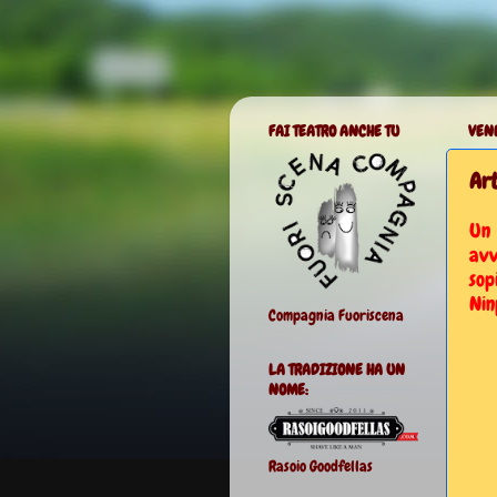
FAI TEATRO ANCHE TU
VENE
Art
Un
avv
so
Nin
Compagnia Fuoriscena
LA TRADIZIONE HA UN
NOME:
Rasoio Goodfellas