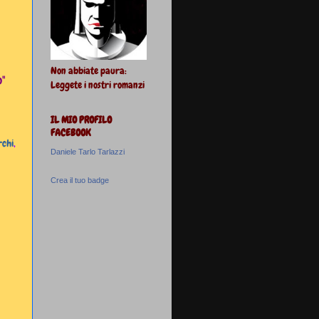
Non abbiate paura:
o"
Leggete i nostri romanzi
IL MIO PROFILO
FACEBOOK
rchi
,
Daniele Tarlo Tarlazzi
Crea il tuo badge