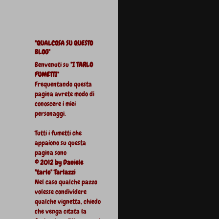
"QUALCOSA SU QUESTO
BLOG"
Benvenuti su
"I TARLO
FUMETTI"
Frequentando questa
pagina avrete modo di
conoscere i miei
personaggi.
Tutti i fumetti che
appaiono su questa
pagina sono
© 2012 by Daniele
"tarlo" Tarlazzi
Nel caso qualche pazzo
volesse condividere
qualche vignetta, chiedo
che venga citata la