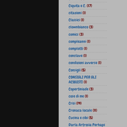
Ciquita e C.
(17)
citazioni
(1)
Classici
(1)
clownbianco
(3)
comics
(3)
compleanni
(1)
complotti
(1)
conclave
(1)
condizioni avverse
(1)
Consigli
(5)
CONSIGLI PER GLI
ACQUISTI
(1)
Copertiniade
(3)
cose di me
(1)
Crisi
(14)
Cronaca locale
(11)
Cucina e cibi
(5)
Darla Artrosia Perhaps