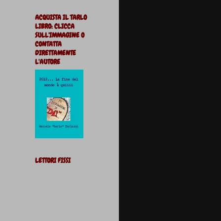
ACQUISTA IL TARLO
LIBRO: CLICCA
SULL'IMMAGINE O
CONTATTA
DIRETTAMENTE
L'AUTORE
LETTORI FISSI