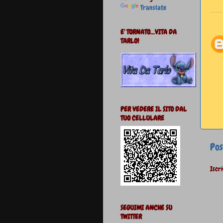
Translate
E' TORNATO...VITA DA
TARLO!
PER VEDERE IL SITO DAL
TUO CELLULARE
Pos
Iscri
SEGUIMI ANCHE SU
TWITTER