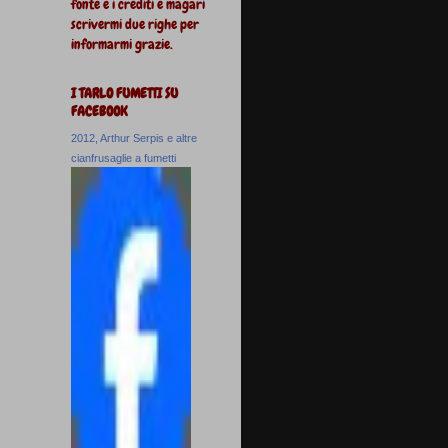
fonte e i crediti e magari
scrivermi due righe per
informarmi grazie.
I TARLO FUMETTI SU
FACEBOOK
2012, Arthur Serpis e altre
cianfrusaglie a fumetti