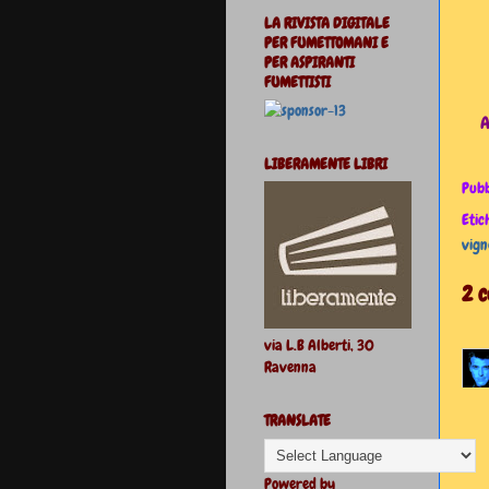
LA RIVISTA DIGITALE
PER FUMETTOMANI E
PER ASPIRANTI
FUMETTISTI
A
LIBERAMENTE LIBRI
Pubb
Etic
vign
2 
via L.B Alberti, 30
Ravenna
TRANSLATE
Powered by