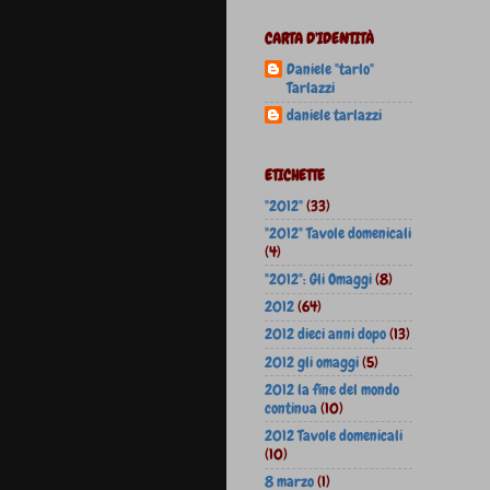
CARTA D'IDENTITÀ
Daniele "tarlo"
Tarlazzi
daniele tarlazzi
ETICHETTE
"2012"
(33)
"2012" Tavole domenicali
(4)
"2012": Gli Omaggi
(8)
2012
(64)
2012 dieci anni dopo
(13)
2012 gli omaggi
(5)
2012 la fine del mondo
continua
(10)
2012 Tavole domenicali
(10)
8 marzo
(1)