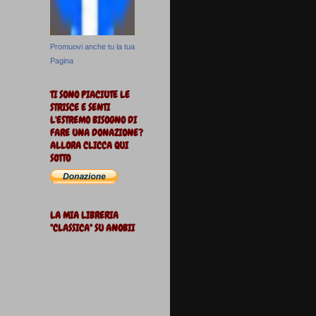
Promuovi anche tu la tua
Pagina
TI SONO PIACIUTE LE
STRISCE E SENTI
L'ESTREMO BISOGNO DI
FARE UNA DONAZIONE?
ALLORA CLICCA QUI
SOTTO
LA MIA LIBRERIA
"CLASSICA" SU ANOBII