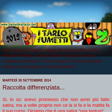
Arthur Serpis, Diario di coppia, Hiroscima, 2012, Darla
Artrosia Perhaps, un po' di satira e un pizzico di vita
quotidiana: insomma i "Tarlo Fumetti"! Che la forza della
lettura vi accompagni e vi diverta sempre.
MARTEDÌ 30 SETTEMBRE 2014
Raccolta differenziata...
Si, lo so: avevo promesso che non avrei più fatto
satira, ma a volte proprio non ce la si fa e la matita fa
il suo corso. Diciamo che è una satira "una tantum"