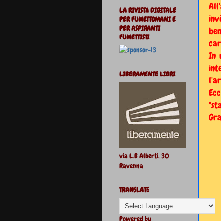
All
LA RIVISTA DIGITALE
inv
PER FUMETTOMANI E
PER ASPIRANTI
ben
FUMETTISTI
car
In 
int
LIBERAMENTE LIBRI
l'a
Ecc
"st
Gra
via L.B Alberti, 30
Ravenna
TRANSLATE
Powered by