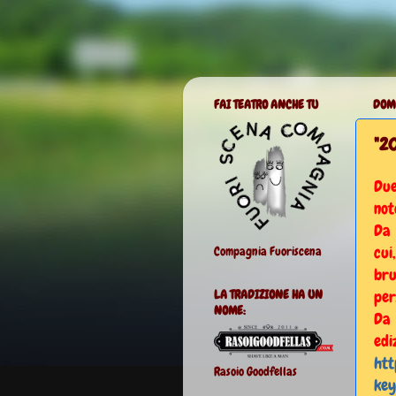
FAI TEATRO ANCHE TU
DOM
"20
Due
not
Da 
cui
Compagnia Fuoriscena
bru
per
LA TRADIZIONE HA UN
NOME:
Da 
edi
htt
Rasoio Goodfellas
key