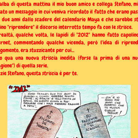
'alba di questa mattina il mio buon amico e collega Stefano , m
iato un messaggio in cui veniva ricordato il fatto che erano pas
 due anni dallo scadere del calendario Maya e che sarebbe s
ino "riprendere" il discorso interrotto tempo fa con le strisce.
realtà, qualche volta, le lapidi di "2012" hanno fatto capolin
ernet, commentando qualche vicenda, però l'idea di ripren
rgomento, era stuzzicante per cui...
o qua una nuova striscia inedita (forse la prima di una n
agione") di quella serie.
zie Stefano, questa striscia è per te.