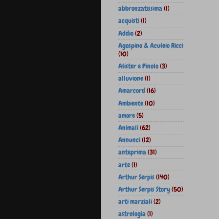
abbronzatissima
(1)
acquisti
(1)
Addio
(2)
Agospino & Aculeio Ricci
(10)
Alister e Pinolo
(3)
alluvione
(1)
Amarcord
(16)
Ambiente
(10)
amore
(5)
Animali
(62)
Annunci
(12)
anteprima
(31)
arte
(1)
Arthur Serpis
(140)
Arthur Serpis Story
(50)
arti marziali
(2)
astrologia
(1)