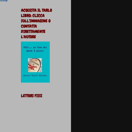
ACQUISTA IL TARLO
LIBRO: CLICCA
SULL'IMMAGINE O
CONTATTA
DIRETTAMENTE
L'AUTORE
LETTORI FISSI