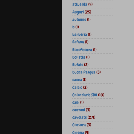
attualità
(4)
Auguri
(25)
autunno
(1)
b
(1)
barberia
(1)
Befana
(1)
Beneficenza
(1)
bollette
(1)
Bufale
(2)
buona Pasqua
(3)
cacca
(1)
Calcio
(2)
Calendario SOA
(10)
cani
(1)
canzoni
(3)
cavolate
(271)
Censura
(3)
Cinema
(4)