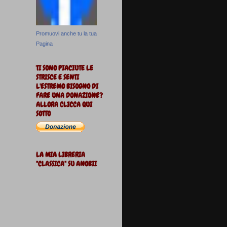
Promuovi anche tu la tua
Pagina
TI SONO PIACIUTE LE
STRISCE E SENTI
L'ESTREMO BISOGNO DI
FARE UNA DONAZIONE?
ALLORA CLICCA QUI
SOTTO
LA MIA LIBRERIA
"CLASSICA" SU ANOBII