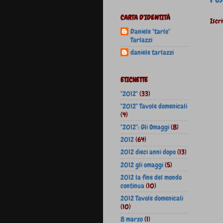
CARTA D'IDENTITÀ
Iscri
Daniele "tarlo"
Tarlazzi
daniele tarlazzi
ETICHETTE
"2012"
(33)
"2012" Tavole domenicali
(4)
"2012": Gli Omaggi
(8)
2012
(64)
2012 dieci anni dopo
(13)
2012 gli omaggi
(5)
2012 la fine del mondo
continua
(10)
2012 Tavole domenicali
(10)
8 marzo
(1)