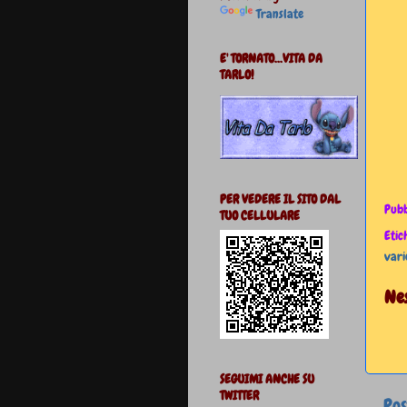
Translate
E' TORNATO...VITA DA
TARLO!
PER VEDERE IL SITO DAL
Pubb
TUO CELLULARE
Etic
vari
Ne
SEGUIMI ANCHE SU
TWITTER
Pos