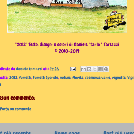
"2012" Testo, disegni e colori di Daniele "tarlo " Tarlazzi
© 2010-2014
licato da
daniele tarlazzi
alle
14:26
hette:
2012
,
fumetti
,
Fumetti Sporchi
,
notizie
,
Novità
,
scemenze varie
,
vignette
,
Vig
e
ssun commento:
Posta un commento
t più recente
Home page
Post più vec