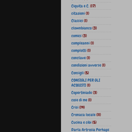
Ciquita e C.
(17)
citazioni
(1)
Classici
(1)
clownbianco
(3)
comics
(3)
compleanni
(1)
complotti
(1)
conclave
(1)
condizioni avverse
(1)
Consigli
(5)
CONSIGLI PER GLI
ACQUISTI
(1)
Copertiniade
(3)
cose di me
(1)
Crisi
(14)
Cronaca locale
(11)
Cucina e cibi
(5)
Darla Artrosia Perhaps