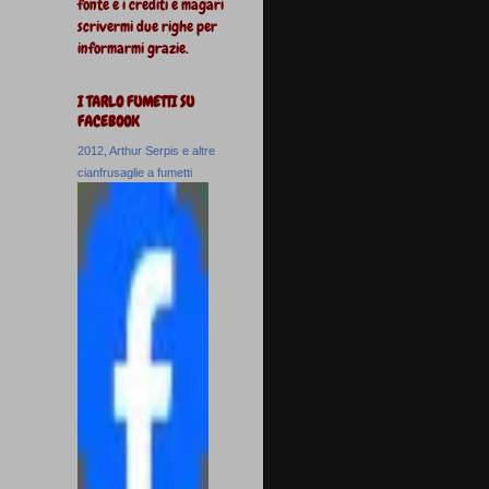
fonte e i crediti e magari
scrivermi due righe per
informarmi grazie.
I TARLO FUMETTI SU
FACEBOOK
2012, Arthur Serpis e altre
cianfrusaglie a fumetti