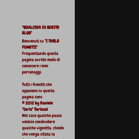
"QUALCOSA SU QUESTO
BLOG"
Benvenuti su
"I TARLO
FUMETTI"
Frequentando questa
pagina avrete modo di
conoscere i miei
personaggi.
Tutti i fumetti che
appaiono su questa
pagina sono
© 2012 by Daniele
"tarlo" Tarlazzi
Nel caso qualche pazzo
volesse condividere
qualche vignetta, chiedo
che venga citata la