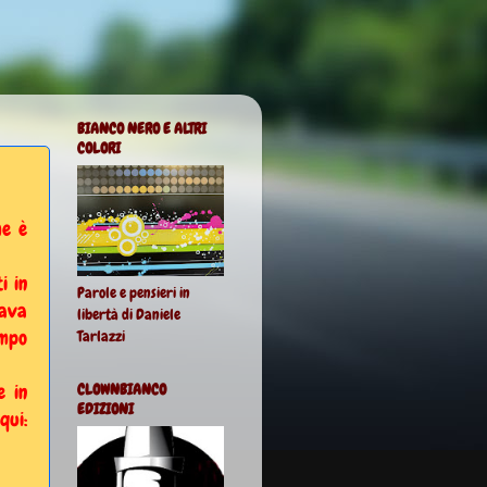
BIANCO NERO E ALTRI
COLORI
me è
i in
Parole e pensieri in
nava
libertà di Daniele
empo
Tarlazzi
e in
CLOWNBIANCO
EDIZIONI
qui: