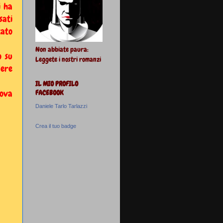
i ha
sati
tato
Non abbiate paura:
o su
Leggete i nostri romanzi
dere
IL MIO PROFILO
uova
FACEBOOK
Daniele Tarlo Tarlazzi
Crea il tuo badge