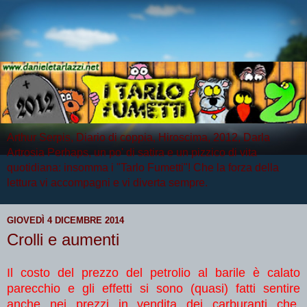
Arthur Serpis, Diario di coppia, Hiroscima, 2012, Darla
Artrosia Perhaps, un po' di satira e un pizzico di vita
quotidiana: insomma i "Tarlo Fumetti"! Che la forza della
lettura vi accompagni e vi diverta sempre.
GIOVEDÌ 4 DICEMBRE 2014
Crolli e aumenti
Il costo del prezzo del petrolio al barile è calato
parecchio e gli effetti si sono (quasi) fatti sentire
anche nei prezzi in vendita dei carburanti che,