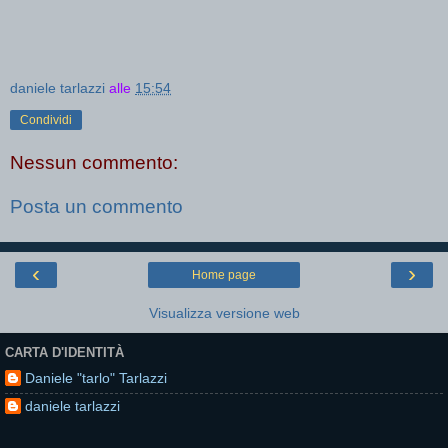
daniele tarlazzi
alle
15:54
Condividi
Nessun commento:
Posta un commento
‹
›
Home page
Visualizza versione web
CARTA D'IDENTITÀ
Daniele "tarlo" Tarlazzi
daniele tarlazzi