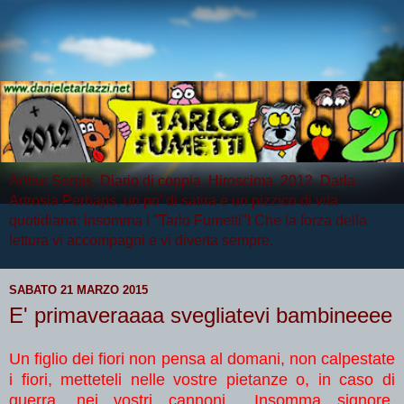
Arthur Serpis, Diario di coppia, Hiroscima, 2012, Darla
Artrosia Perhaps, un po' di satira e un pizzico di vita
quotidiana: insomma i "Tarlo Fumetti"! Che la forza della
lettura vi accompagni e vi diverta sempre.
SABATO 21 MARZO 2015
E' primaveraaaa svegliatevi bambineeee
Un figlio dei fiori non pensa al domani, non calpestate
i fiori, metteteli nelle vostre pietanze o, in caso di
guerra, nei vostri cannoni... Insomma signore,