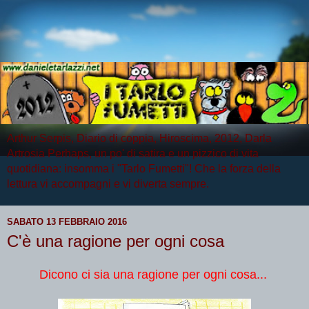
Arthur Serpis, Diario di coppia, Hiroscima, 2012, Darla
Artrosia Perhaps, un po' di satira e un pizzico di vita
quotidiana: insomma i "Tarlo Fumetti"! Che la forza della
lettura vi accompagni e vi diverta sempre.
SABATO 13 FEBBRAIO 2016
C'è una ragione per ogni cosa
Dicono ci sia una ragione per ogni cosa...