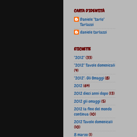
CARTA D'IDENTITÀ
Daniele "tarlo"
Tarlazzi
daniele tarlazzi
ETICHETTE
"2012"
(33)
"2012" Tavole domenicali
(4)
"2012": Gli Omaggi
(8)
2012
(64)
2012 dieci anni dopo
(13)
2012 gli omaggi
(5)
2012 la fine del mondo
continua
(10)
2012 Tavole domenicali
(10)
8 marzo
(1)