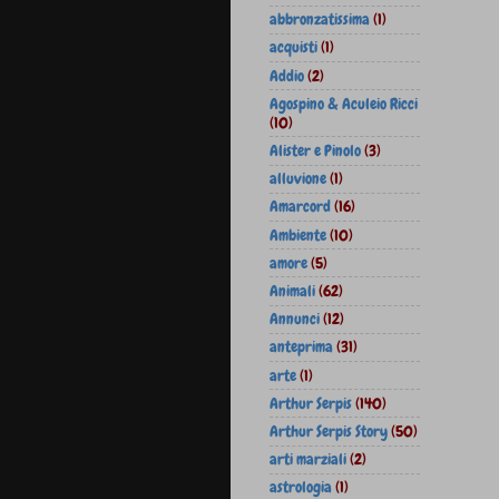
abbronzatissima
(1)
acquisti
(1)
Addio
(2)
Agospino & Aculeio Ricci
(10)
Alister e Pinolo
(3)
alluvione
(1)
Amarcord
(16)
Ambiente
(10)
amore
(5)
Animali
(62)
Annunci
(12)
anteprima
(31)
arte
(1)
Arthur Serpis
(140)
Arthur Serpis Story
(50)
arti marziali
(2)
astrologia
(1)