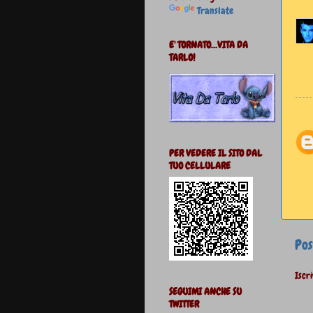
Translate
E' TORNATO...VITA DA
TARLO!
PER VEDERE IL SITO DAL
TUO CELLULARE
Pos
Iscri
SEGUIMI ANCHE SU
TWITTER