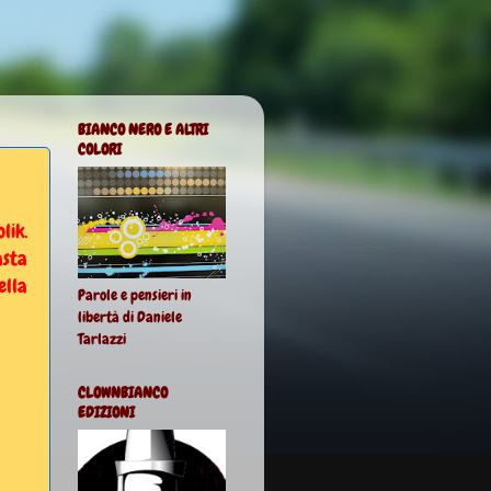
BIANCO NERO E ALTRI
COLORI
lik.
asta
ella
Parole e pensieri in
libertà di Daniele
Tarlazzi
CLOWNBIANCO
EDIZIONI