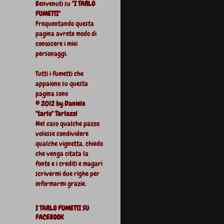
Benvenuti su
"I TARLO
FUMETTI"
Frequentando questa
pagina avrete modo di
conoscere i miei
personaggi.
Tutti i fumetti che
appaiono su questa
pagina sono
© 2012 by Daniele
"tarlo" Tarlazzi
Nel caso qualche pazzo
volesse condividere
qualche vignetta, chiedo
che venga citata la
fonte e i crediti e magari
scrivermi due righe per
informarmi grazie.
I TARLO FUMETTI SU
FACEBOOK