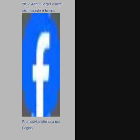
2012, Arthur Serpis e altre
cianfrusaglie a fumetti
Promuovi anche tu la tua
Pagina