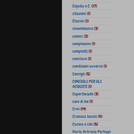
Ciquita e C.
(17)
citazioni
(1)
Classici
(1)
clownbianco
(3)
comics
(3)
compleanni
(1)
complotti
(1)
conclave
(1)
condizioni avverse
(1)
Consigli
(5)
CONSIGLI PER GLI
ACQUISTI
(1)
Copertiniade
(3)
cose di me
(1)
Crisi
(14)
Cronaca locale
(11)
Cucina e cibi
(5)
Darla Artrosia Perhaps