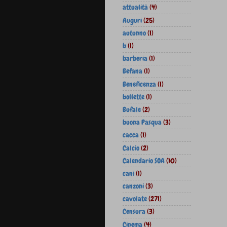
attualità
(4)
Auguri
(25)
autunno
(1)
b
(1)
barberia
(1)
Befana
(1)
Beneficenza
(1)
bollette
(1)
Bufale
(2)
buona Pasqua
(3)
cacca
(1)
Calcio
(2)
Calendario SOA
(10)
cani
(1)
canzoni
(3)
cavolate
(271)
Censura
(3)
Cinema
(4)