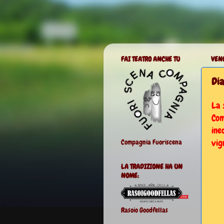
FAI TEATRO ANCHE TU
VEN
Dia
La 
Com
ine
vig
Compagnia Fuoriscena
LA TRADIZIONE HA UN
NOME:
Rasoio Goodfellas