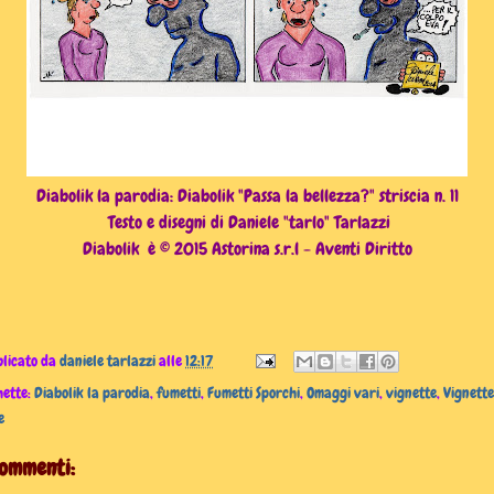
Diabolik la parodia: Diabolik "Passa la bellezza?" striscia n. 11
Testo e disegni di Daniele "tarlo" Tarlazzi
Diabolik è © 2015 Astorina s.r.l - Aventi Diritto
licato da
daniele tarlazzi
alle
12:17
hette:
Diabolik la parodia
,
fumetti
,
Fumetti Sporchi
,
Omaggi vari
,
vignette
,
Vignette
e
commenti: