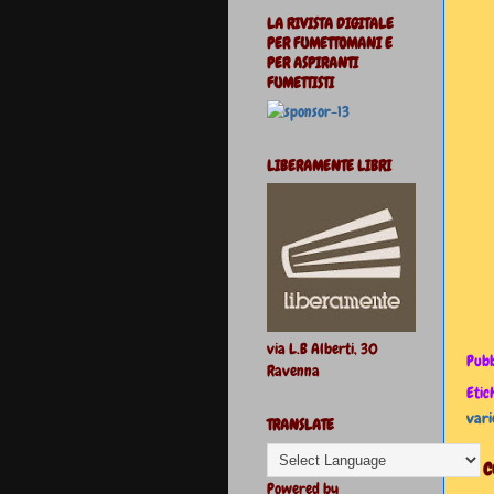
LA RIVISTA DIGITALE
PER FUMETTOMANI E
PER ASPIRANTI
FUMETTISTI
LIBERAMENTE LIBRI
via L.B Alberti, 30
Pubb
Ravenna
Etic
vari
TRANSLATE
2 
Powered by