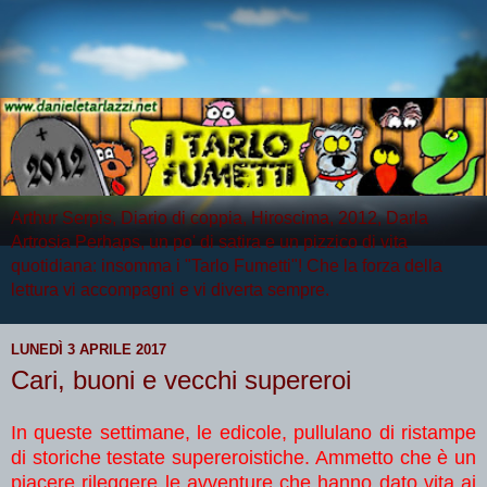
Arthur Serpis, Diario di coppia, Hiroscima, 2012, Darla
Artrosia Perhaps, un po' di satira e un pizzico di vita
quotidiana: insomma i "Tarlo Fumetti"! Che la forza della
lettura vi accompagni e vi diverta sempre.
LUNEDÌ 3 APRILE 2017
Cari, buoni e vecchi supereroi
In queste settimane, le edicole, pullulano di ristampe
di storiche testate supereroistiche. Ammetto che è un
piacere rileggere le avventure che hanno dato vita ai