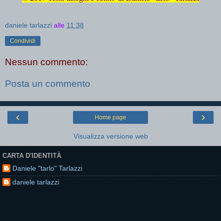
daniele tarlazzi
alle
11:38
Condividi
Nessun commento:
Posta un commento
‹
›
Home page
Visualizza versione web
CARTA D'IDENTITÀ
Daniele "tarlo" Tarlazzi
daniele tarlazzi