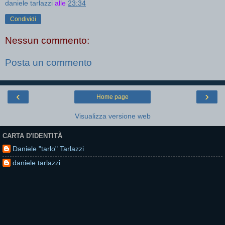
daniele tarlazzi
alle
23:34
Condividi
Nessun commento:
Posta un commento
‹
›
Home page
Visualizza versione web
CARTA D'IDENTITÀ
Daniele "tarlo" Tarlazzi
daniele tarlazzi