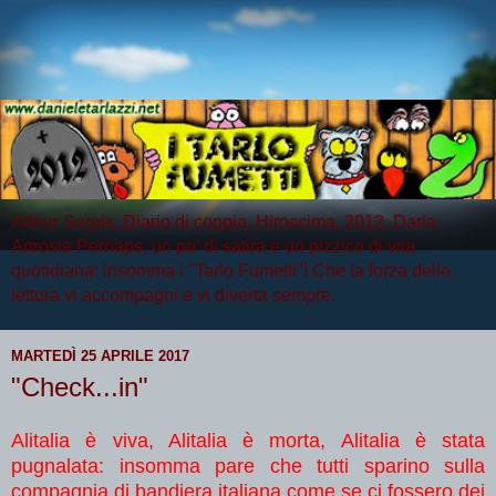
Arthur Serpis, Diario di coppia, Hiroscima, 2012, Darla
Artrosia Perhaps, un po' di satira e un pizzico di vita
quotidiana: insomma i "Tarlo Fumetti"! Che la forza della
lettura vi accompagni e vi diverta sempre.
MARTEDÌ 25 APRILE 2017
"Check...in"
Alitalia è viva, Alitalia è morta, Alitalia è stata
pugnalata: insomma pare che tutti sparino sulla
compagnia di bandiera italiana come se ci fossero dei