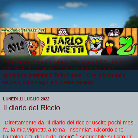
Arthur Serpis, Diario di coppia, Hiroscima, 2012, Darla
Artrosia Perhaps, un po' di satira e un pizzico di vita
quotidiana: insomma i "Tarlo Fumetti"! Che la forza della
lettura vi accompagni e vi diverta sempre.
LUNEDÌ 11 LUGLIO 2022
Il diario del Riccio
Direttamente da "Il diario del riccio" uscito pochi mesi
fa, la mia vignetta a tema "insonnia". Ricordo che
l'antologia "il diario del riccio" è scaricabile sul sito di: