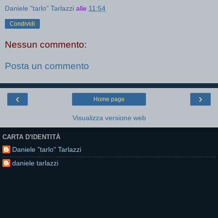
Daniele "tarlo" Tarlazzi
alle
11:54
Condividi
Nessun commento:
Posta un commento
‹
›
Home page
Visualizza versione web
CARTA D'IDENTITÀ
Daniele "tarlo" Tarlazzi
daniele tarlazzi